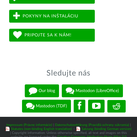
POKYNY NA INŠTALÁCIU
PRIPOJTE SA K NÁM!
Sledujte nás
Our blog
Mastodon (LibreOffice)
Mastodon (TDF)
Impressum (Právne informácie)
|
Datenschutzerklärung (Pravidlá ochrany súkromia)
|
Statutes (non-binding English translation)
-
Satzung (binding German version)
| Copyright information: Unless otherwise specified, all text and images on this
website are licensed under the
Creative Commons Attribution-Share Alike 3.0