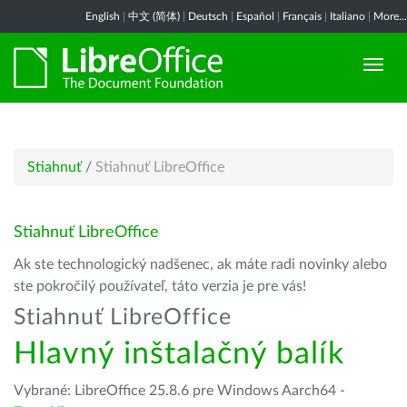
English
|
中文 (简体)
|
Deutsch
|
Español
|
Français
|
Italiano
|
More...
Stiahnuť
/
Stiahnuť LibreOffice
Stiahnuť LibreOffice
Ak ste technologický nadšenec, ak máte radi novinky alebo
ste pokročilý používateľ, táto verzia je pre vás!
Stiahnuť LibreOffice
Hlavný inštalačný balík
Vybrané: LibreOffice 25.8.6 pre Windows Aarch64 -