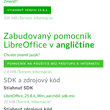
Zmeniť?
STIAHNUŤ VERZIU 25.8.6
339 MB (
Torrent
,
Informácie
)
Zabudovaný pomocník
LibreOffice v
angličtine
Chcete zmeniť jazyk?
POMOCNÍK NA POUŽITIE BEZ PRÍSTUPU K INTERNETU
2.8 MB (
Torrent
,
Informácie
)
SDK a zdrojový kód
Stiahnuť SDK
LibreOffice_25.8.6_Win_aarch64_sdk.msi
22 MB (
Torrent
,
Informácie
)
Stiahnuť zdrojový kód