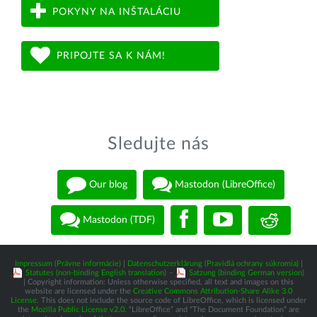
POKYNY NA INŠTALÁCIU
PRIPOJTE SA K NÁM!
Sledujte nás
Our blog
Mastodon (LibreOffice)
Mastodon (TDF)
Impressum (Právne informácie)
|
Datenschutzerklärung (Pravidlá ochrany súkromia)
|
Statutes (non-binding English translation)
-
Satzung (binding German version)
| Copyright information: Unless otherwise specified, all text and images on this
website are licensed under the
Creative Commons Attribution-Share Alike 3.0
License
. This does not include the source code of LibreOffice, which is licensed under
the
Mozilla Public License v2.0
. “LibreOffice” and “The Document Foundation” are