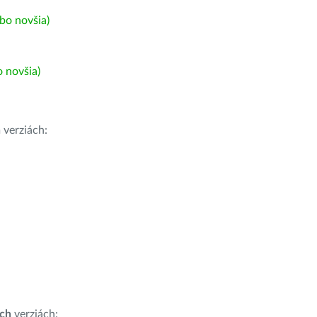
bo novšia)
 novšia)
h
verziách:
ích
verziách: