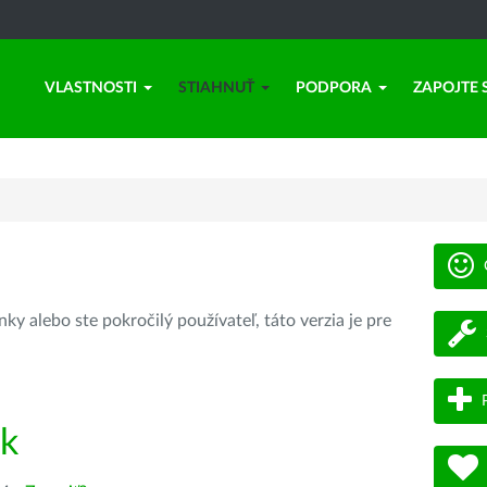
VLASTNOSTI
STIAHNUŤ
PODPORA
ZAPOJTE 
ky alebo ste pokročilý používateľ, táto verzia je pre
ík