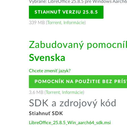
Vybrané: LibreOffice 25.8.5 pre Windows Aarch
STIAHNUŤ VERZIU 25.8.5
339 MB (
Torrent
,
Informácie
)
Zabudovaný pomocník 
Svenska
Chcete zmeniť jazyk?
POMOCNÍK NA POUŽITIE BEZ PRÍ
3.6 MB (
Torrent
,
Informácie
)
SDK a zdrojový kód
Stiahnuť SDK
LibreOffice_25.8.5_Win_aarch64_sdk.msi