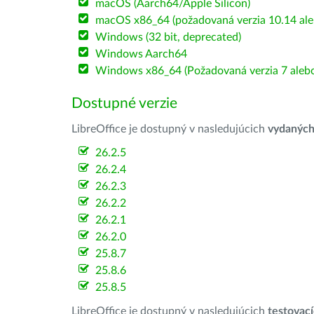
macOS (Aarch64/Apple Silicon)
macOS x86_64 (požadovaná verzia 10.14 ale
Windows (32 bit, deprecated)
Windows Aarch64
Windows x86_64 (Požadovaná verzia 7 alebo
Dostupné verzie
LibreOffice je dostupný v nasledujúcich
vydanýc
26.2.5
26.2.4
26.2.3
26.2.2
26.2.1
26.2.0
25.8.7
25.8.6
25.8.5
LibreOffice je dostupný v nasledujúcich
testovac