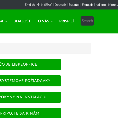
English
|
中文 (简体)
|
Deutsch
|
Español
|
Français
|
Italiano
|
More...
SA
UDALOSTI
O NÁS
PRISPIEŤ
ČO JE LIBREOFFICE
SYSTÉMOVÉ POŽIADAVKY
POKYNY NA INŠTALÁCIU
PRIPOJTE SA K NÁM!