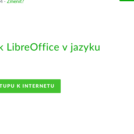
64 -
Zmeniť?
LibreOffice v jazyku
STUPU K INTERNETU