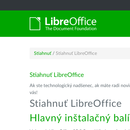
Stiahnuť
/
Stiahnuť LibreOffice
Stiahnuť LibreOffice
Ak ste technologický nadšenec, ak máte radi novin
vás!
Stiahnuť LibreOffice
Hlavný inštalačný bal