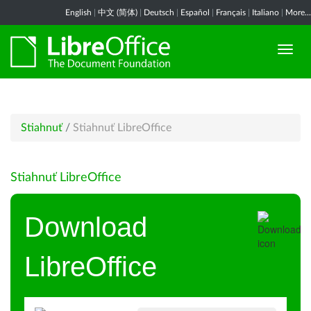
English
|
中文 (简体)
|
Deutsch
|
Español
|
Français
|
Italiano
|
More...
Stiahnuť
/
Stiahnuť LibreOffice
Stiahnuť LibreOffice
Download
LibreOffice