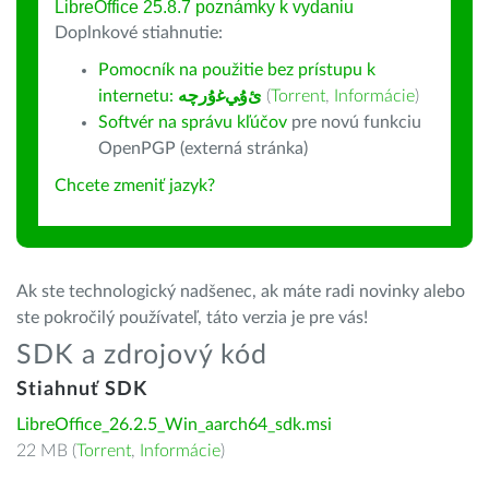
LibreOffice 25.8.7 poznámky k vydaniu
Doplnkové stiahnutie:
Pomocník na použitie bez prístupu k
internetu:
ﺉۇﻲﻏۇﺭچە
(
Torrent
,
Informácie
)
Softvér na správu kľúčov
pre novú funkciu
OpenPGP (externá stránka)
Chcete zmeniť jazyk?
Ak ste technologický nadšenec, ak máte radi novinky alebo
ste pokročilý používateľ, táto verzia je pre vás!
SDK a zdrojový kód
Stiahnuť SDK
LibreOffice_26.2.5_Win_aarch64_sdk.msi
22 MB (
Torrent
,
Informácie
)