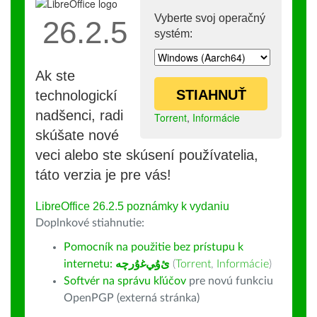
Vyberte svoj operačný
26.2.5
systém:
Ak ste
STIAHNUŤ
technologickí
nadšenci, radi
Torrent
,
Informácie
skúšate nové
veci alebo ste skúsení používatelia,
táto verzia je pre vás!
LibreOffice 26.2.5 poznámky k vydaniu
Doplnkové stiahnutie:
Pomocník na použitie bez prístupu k
internetu:
ﺉۇﻲﻏۇﺭچە
(
Torrent
,
Informácie
)
Softvér na správu kľúčov
pre novú funkciu
OpenPGP (externá stránka)