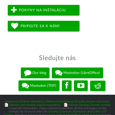
POKYNY NA INŠTALÁCIU
PRIPOJTE SA K NÁM!
Sledujte nás
Our blog
Mastodon (LibreOffice)
Mastodon (TDF)
Impressum (Právne informácie)
|
Datenschutzerklärung (Pravidlá ochrany súkromia)
|
Statutes (non-binding English translation)
-
Satzung (binding German version)
| Copyright information: Unless otherwise specified, all text and images on this
website are licensed under the
Creative Commons Attribution-Share Alike 3.0
License
. This does not include the source code of LibreOffice, which is licensed under