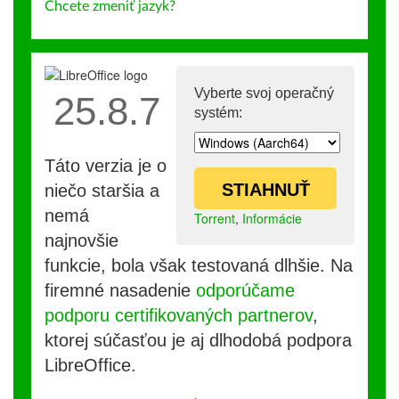
Chcete zmeniť jazyk?
Vyberte svoj operačný
25.8.7
systém:
Táto verzia je o
STIAHNUŤ
niečo staršia a
nemá
Torrent
,
Informácie
najnovšie
funkcie, bola však testovaná dlhšie. Na
firemné nasadenie
odporúčame
podporu certifikovaných partnerov
,
ktorej súčasťou je aj dlhodobá podpora
LibreOffice.