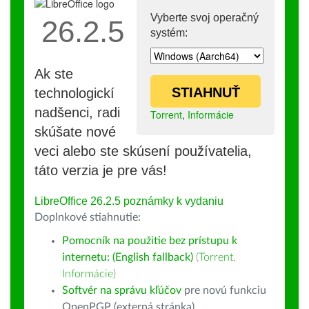
Vyberte svoj operačný
26.2.5
systém:
Ak ste
STIAHNUŤ
technologickí
nadšenci, radi
Torrent
,
Informácie
skúšate nové
veci alebo ste skúsení používatelia,
táto verzia je pre vás!
LibreOffice 26.2.5 poznámky k vydaniu
Doplnkové stiahnutie:
Pomocník na použitie bez prístupu k
internetu: (English fallback)
(
Torrent
,
Informácie
)
Softvér na správu kľúčov
pre novú funkciu
OpenPGP (externá stránka)