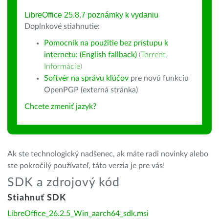
LibreOffice 25.8.7 poznámky k vydaniu
Doplnkové stiahnutie:
Pomocník na použitie bez prístupu k
internetu: (English fallback)
(
Torrent
,
Informácie
)
Softvér na správu kľúčov
pre novú funkciu
OpenPGP (externá stránka)
Chcete zmeniť jazyk?
Ak ste technologický nadšenec, ak máte radi novinky alebo
ste pokročilý používateľ, táto verzia je pre vás!
SDK a zdrojový kód
Stiahnuť SDK
LibreOffice_26.2.5_Win_aarch64_sdk.msi