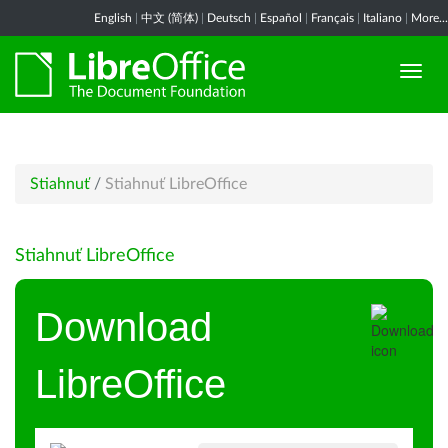
English
|
中文 (简体)
|
Deutsch
|
Español
|
Français
|
Italiano
|
More...
Stiahnuť
/
Stiahnuť LibreOffice
Stiahnuť LibreOffice
Download
LibreOffice