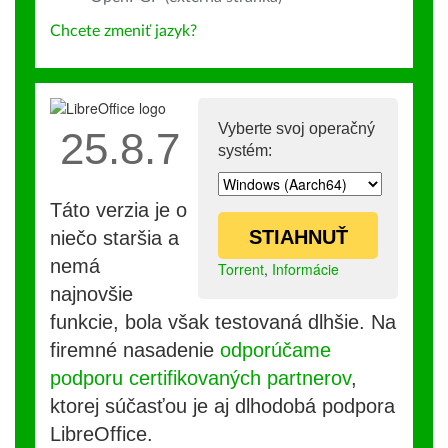
Chcete zmeniť jazyk?
Vyberte svoj operačný
25.8.7
systém:
Táto verzia je o
STIAHNUŤ
niečo staršia a
nemá
Torrent
,
Informácie
najnovšie
funkcie, bola však testovaná dlhšie. Na
firemné nasadenie
odporúčame
podporu certifikovaných partnerov
,
ktorej súčasťou je aj dlhodobá podpora
LibreOffice.