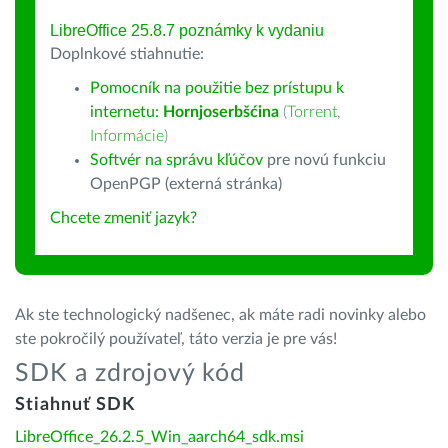
LibreOffice 25.8.7 poznámky k vydaniu
Doplnkové stiahnutie:
Pomocník na použitie bez prístupu k
internetu:
Hornjoserbšćina
(
Torrent
,
Informácie
)
Softvér na správu kľúčov
pre novú funkciu
OpenPGP (externá stránka)
Chcete zmeniť jazyk?
Ak ste technologický nadšenec, ak máte radi novinky alebo
ste pokročilý používateľ, táto verzia je pre vás!
SDK a zdrojový kód
Stiahnuť SDK
LibreOffice_26.2.5_Win_aarch64_sdk.msi