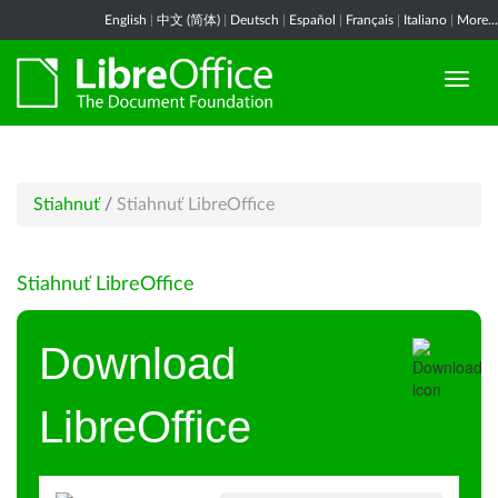
English
|
中文 (简体)
|
Deutsch
|
Español
|
Français
|
Italiano
|
More...
Stiahnuť
/
Stiahnuť LibreOffice
Stiahnuť LibreOffice
Download
LibreOffice