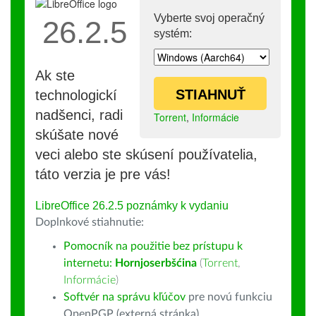
Vyberte svoj operačný
26.2.5
systém:
Ak ste
STIAHNUŤ
technologickí
nadšenci, radi
Torrent
,
Informácie
skúšate nové
veci alebo ste skúsení používatelia,
táto verzia je pre vás!
LibreOffice 26.2.5 poznámky k vydaniu
Doplnkové stiahnutie:
Pomocník na použitie bez prístupu k
internetu:
Hornjoserbšćina
(
Torrent
,
Informácie
)
Softvér na správu kľúčov
pre novú funkciu
OpenPGP (externá stránka)