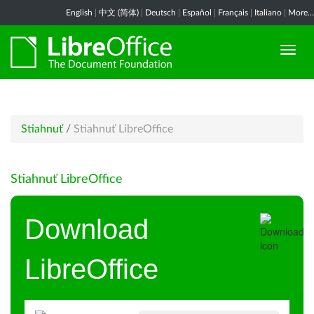
English
|
中文 (简体)
|
Deutsch
|
Español
|
Français
|
Italiano
|
More...
Stiahnuť
/
Stiahnuť LibreOffice
Stiahnuť LibreOffice
Download
LibreOffice