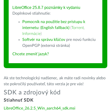
LibreOffice 25.8.7 poznámky k vydaniu
Doplnkové stiahnutie:
Pomocník na použitie bez prístupu k
internetu: (English fallback)
(
Torrent
,
Informácie
)
Softvér na správu kľúčov
pre novú funkciu
OpenPGP (externá stránka)
Chcete zmeniť jazyk?
Ak ste technologický nadšenec, ak máte radi novinky alebo
ste pokročilý používateľ, táto verzia je pre vás!
SDK a zdrojový kód
Stiahnuť SDK
LibreOffice_26.2.5_Win_aarch64_sdk.msi