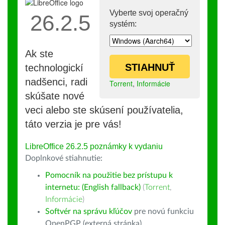
Vyberte svoj operačný
26.2.5
systém:
Ak ste
STIAHNUŤ
technologickí
nadšenci, radi
Torrent
,
Informácie
skúšate nové
veci alebo ste skúsení používatelia,
táto verzia je pre vás!
LibreOffice 26.2.5 poznámky k vydaniu
Doplnkové stiahnutie:
Pomocník na použitie bez prístupu k
internetu: (English fallback)
(
Torrent
,
Informácie
)
Softvér na správu kľúčov
pre novú funkciu
OpenPGP (externá stránka)