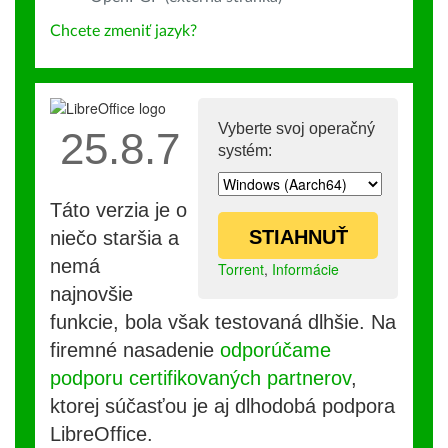
Chcete zmeniť jazyk?
Vyberte svoj operačný
25.8.7
systém:
Táto verzia je o
STIAHNUŤ
niečo staršia a
nemá
Torrent
,
Informácie
najnovšie
funkcie, bola však testovaná dlhšie. Na
firemné nasadenie
odporúčame
podporu certifikovaných partnerov
,
ktorej súčasťou je aj dlhodobá podpora
LibreOffice.