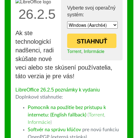
Vyberte svoj operačný
26.2.5
systém:
Ak ste
STIAHNUŤ
technologickí
nadšenci, radi
Torrent
,
Informácie
skúšate nové
veci alebo ste skúsení používatelia,
táto verzia je pre vás!
LibreOffice 26.2.5 poznámky k vydaniu
Doplnkové stiahnutie:
Pomocník na použitie bez prístupu k
internetu: (English fallback)
(
Torrent
,
Informácie
)
Softvér na správu kľúčov
pre novú funkciu
OpenPGP (externá stránka)