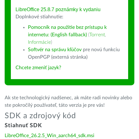
LibreOffice 25.8.7 poznámky k vydaniu
Doplnkové stiahnutie:
Pomocník na použitie bez prístupu k
internetu: (English fallback)
(
Torrent
,
Informácie
)
Softvér na správu kľúčov
pre novú funkciu
OpenPGP (externá stránka)
Chcete zmeniť jazyk?
Ak ste technologický nadšenec, ak máte radi novinky alebo
ste pokročilý používateľ, táto verzia je pre vás!
SDK a zdrojový kód
Stiahnuť SDK
LibreOffice_26.2.5_Win_aarch64_sdk.msi