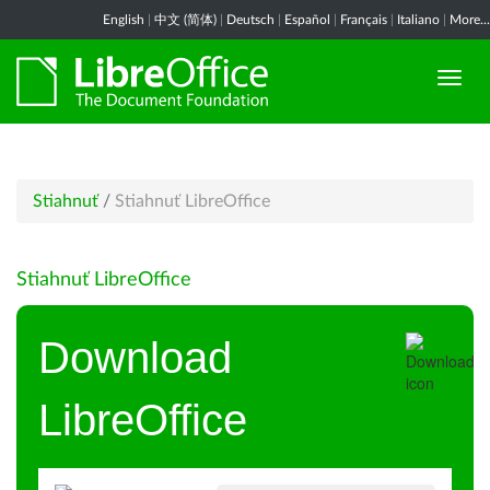
English
|
中文 (简体)
|
Deutsch
|
Español
|
Français
|
Italiano
|
More...
Stiahnuť
/
Stiahnuť LibreOffice
Stiahnuť LibreOffice
Download
LibreOffice