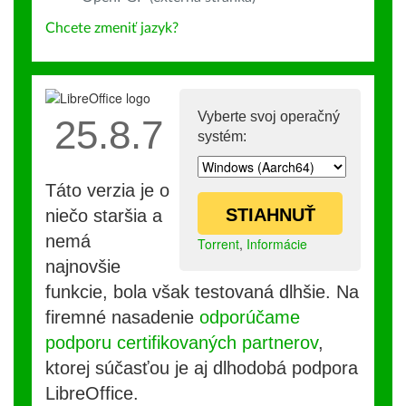
Chcete zmeniť jazyk?
Vyberte svoj operačný
25.8.7
systém:
Táto verzia je o
STIAHNUŤ
niečo staršia a
nemá
Torrent
,
Informácie
najnovšie
funkcie, bola však testovaná dlhšie. Na
firemné nasadenie
odporúčame
podporu certifikovaných partnerov
,
ktorej súčasťou je aj dlhodobá podpora
LibreOffice.