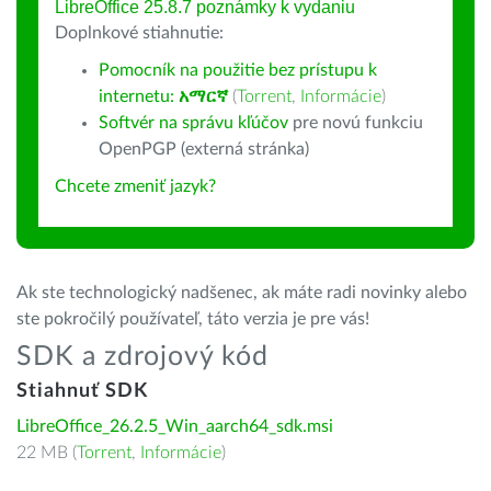
LibreOffice 25.8.7 poznámky k vydaniu
Doplnkové stiahnutie:
Pomocník na použitie bez prístupu k
internetu:
አማርኛ
(
Torrent
,
Informácie
)
Softvér na správu kľúčov
pre novú funkciu
OpenPGP (externá stránka)
Chcete zmeniť jazyk?
Ak ste technologický nadšenec, ak máte radi novinky alebo
ste pokročilý používateľ, táto verzia je pre vás!
SDK a zdrojový kód
Stiahnuť SDK
LibreOffice_26.2.5_Win_aarch64_sdk.msi
22 MB (
Torrent
,
Informácie
)