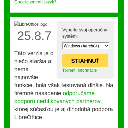
Chcete zmeniť jazyk?
Vyberte svoj operačný
25.8.7
systém:
Táto verzia je o
STIAHNUŤ
niečo staršia a
nemá
Torrent
,
Informácie
najnovšie
funkcie, bola však testovaná dlhšie. Na
firemné nasadenie
odporúčame
podporu certifikovaných partnerov
,
ktorej súčasťou je aj dlhodobá podpora
LibreOffice.