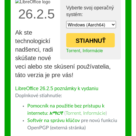
Vyberte svoj operačný
26.2.5
systém:
Ak ste
STIAHNUŤ
technologickí
nadšenci, radi
Torrent
,
Informácie
skúšate nové
veci alebo ste skúsení používatelia,
táto verzia je pre vás!
LibreOffice 26.2.5 poznámky k vydaniu
Doplnkové stiahnutie:
Pomocník na použitie bez prístupu k
internetu:
አማርኛ
(
Torrent
,
Informácie
)
Softvér na správu kľúčov
pre novú funkciu
OpenPGP (externá stránka)