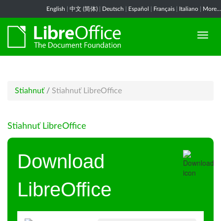
English
|
中文 (简体)
|
Deutsch
|
Español
|
Français
|
Italiano
|
More...
Stiahnuť
/
Stiahnuť LibreOffice
Stiahnuť LibreOffice
Download
LibreOffice