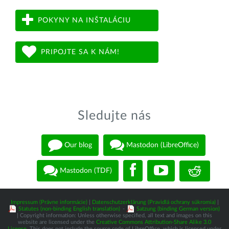
POKYNY NA INŠTALÁCIU
PRIPOJTE SA K NÁM!
Sledujte nás
Our blog
Mastodon (LibreOffice)
Mastodon (TDF)
Impressum (Právne informácie)
|
Datenschutzerklärung (Pravidlá ochrany súkromia)
|
Statutes (non-binding English translation)
-
Satzung (binding German version)
| Copyright information: Unless otherwise specified, all text and images on this
website are licensed under the
Creative Commons Attribution-Share Alike 3.0
License
. This does not include the source code of LibreOffice, which is licensed under