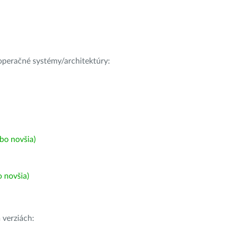
e operačné systémy/architektúry:
bo novšia)
 novšia)
h
verziách: