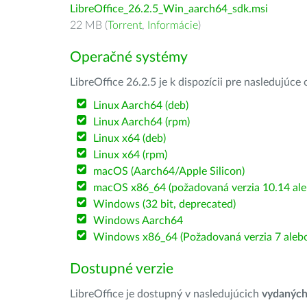
LibreOffice_26.2.5_Win_aarch64_sdk.msi
22 MB (
Torrent
,
Informácie
)
Operačné systémy
LibreOffice 26.2.5 je k dispozícii pre nasledujúc
Linux Aarch64 (deb)
Linux Aarch64 (rpm)
Linux x64 (deb)
Linux x64 (rpm)
macOS (Aarch64/Apple Silicon)
macOS x86_64 (požadovaná verzia 10.14 ale
Windows (32 bit, deprecated)
Windows Aarch64
Windows x86_64 (Požadovaná verzia 7 alebo
Dostupné verzie
LibreOffice je dostupný v nasledujúcich
vydanýc