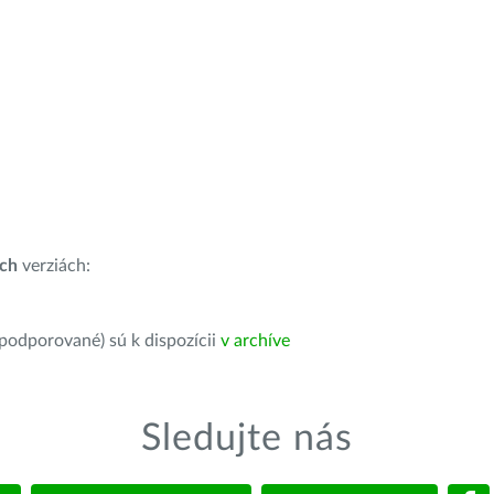
ích
verziách:
 podporované) sú k dispozícii
v archíve
Sledujte nás