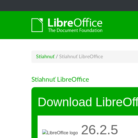
Stiahnuť
/
Stiahnuť LibreOffice
Stiahnuť LibreOffice
Download LibreOff
26.2.5