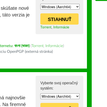
i skúšate nové
 táto verzia je
STIAHNUŤ
Torrent
,
Informácie
nternetu:
বাংলা (ভারত)
(
Torrent
,
Informácie
)
kciu OpenPGP (externá stránka)
Vyberte svoj operačný
systém:
má najnovšie
e. Na firemné