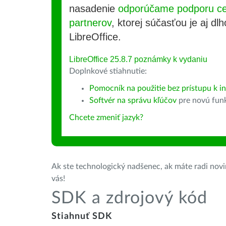
nasadenie
odporúčame podporu cer
partnerov
, ktorej súčasťou je aj d
LibreOffice.
LibreOffice 25.8.7 poznámky k vydaniu
Doplnkové stiahnutie:
Pomocník na použitie bez prístupu k i
Softvér na správu kľúčov
pre novú fun
Chcete zmeniť jazyk?
Ak ste technologický nadšenec, ak máte radi novin
vás!
SDK a zdrojový kód
Stiahnuť SDK