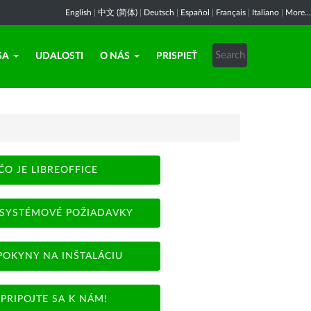
English
|
中文 (简体)
|
Deutsch
|
Español
|
Français
|
Italiano
|
More...
SA
UDALOSTI
O NÁS
PRISPIEŤ
ČO JE LIBREOFFICE
SYSTÉMOVÉ POŽIADAVKY
POKYNY NA INŠTALÁCIU
PRIPOJTE SA K NÁM!