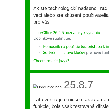
Ak ste technologickí nadšenci, rad
veci alebo ste skúsení používatelia,
pre vás!
LibreOffice 26.2.5 poznámky k vydaniu
Doplnkové stiahnutie:
Pomocník na použitie bez prístupu k i
Softvér na správu kľúčov
pre novú fun
Chcete zmeniť jazyk?
25.8.7
Táto verzia je o niečo staršia a ne
funkcie, bola však testovaná dlhši