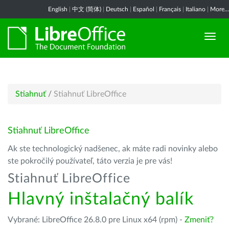
English
|
中文 (简体)
|
Deutsch
|
Español
|
Français
|
Italiano
|
More...
Stiahnuť
/
Stiahnuť LibreOffice
Stiahnuť LibreOffice
Ak ste technologický nadšenec, ak máte radi novinky alebo
ste pokročilý používateľ, táto verzia je pre vás!
Stiahnuť LibreOffice
Hlavný inštalačný balík
Vybrané: LibreOffice 26.8.0 pre Linux x64 (rpm) -
Zmeniť?