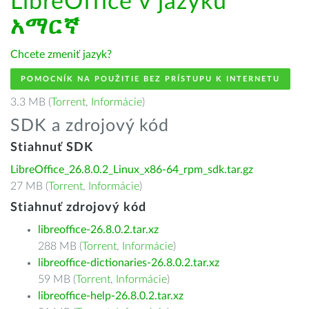
LibreOffice v jazyku
አማርኛ
Chcete zmeniť jazyk?
POMOCNÍK NA POUŽITIE BEZ PRÍSTUPU K INTERNETU
3.3 MB (
Torrent
,
Informácie
)
SDK a zdrojový kód
Stiahnuť SDK
LibreOffice_26.8.0.2_Linux_x86-64_rpm_sdk.tar.gz
27 MB (
Torrent
,
Informácie
)
Stiahnuť zdrojový kód
libreoffice-26.8.0.2.tar.xz
288 MB (
Torrent
,
Informácie
)
libreoffice-dictionaries-26.8.0.2.tar.xz
59 MB (
Torrent
,
Informácie
)
libreoffice-help-26.8.0.2.tar.xz