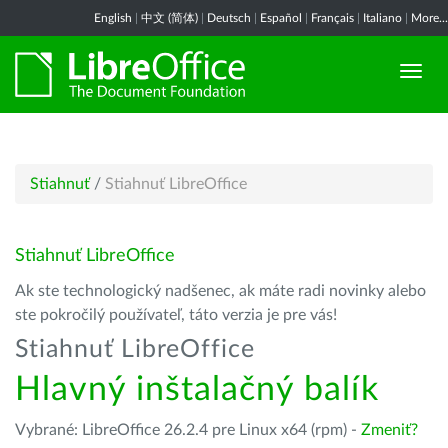
English
|
中文 (简体)
|
Deutsch
|
Español
|
Français
|
Italiano
|
More...
Stiahnuť
/
Stiahnuť LibreOffice
Stiahnuť LibreOffice
Ak ste technologický nadšenec, ak máte radi novinky alebo
ste pokročilý používateľ, táto verzia je pre vás!
Stiahnuť LibreOffice
Hlavný inštalačný balík
Vybrané: LibreOffice 26.2.4 pre Linux x64 (rpm) -
Zmeniť?