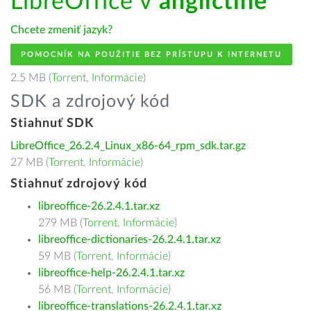
LibreOffice v
angličtine
Chcete zmeniť jazyk?
POMOCNÍK NA POUŽITIE BEZ PRÍSTUPU K INTERNETU
2.5 MB (
Torrent
,
Informácie
)
SDK a zdrojový kód
Stiahnuť SDK
LibreOffice_26.2.4_Linux_x86-64_rpm_sdk.tar.gz
27 MB (
Torrent
,
Informácie
)
Stiahnuť zdrojový kód
libreoffice-26.2.4.1.tar.xz
279 MB (
Torrent
,
Informácie
)
libreoffice-dictionaries-26.2.4.1.tar.xz
59 MB (
Torrent
,
Informácie
)
libreoffice-help-26.2.4.1.tar.xz
56 MB (
Torrent
,
Informácie
)
libreoffice-translations-26.2.4.1.tar.xz