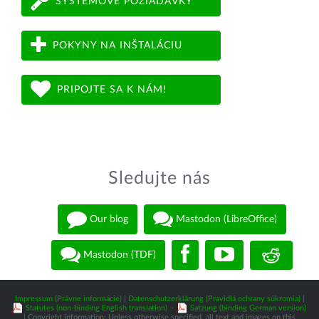
SYSTÉMOVÉ POŽIADAVKY
POKYNY NA INŠTALÁCIU
PRIPOJTE SA K NÁM!
Sledujte nás
Our blog
Mastodon (LibreOffice)
Mastodon (TDF)
Impressum (Právne informácie)
|
Datenschutzerklärung (Pravidlá ochrany súkromia)
|
Statutes (non-binding English translation)
-
Satzung (binding German version)
| Copyright information: Unless otherwise specified, all text and images on this