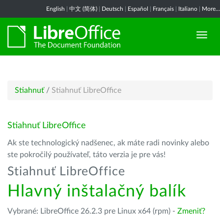
English
|
中文 (简体)
|
Deutsch
|
Español
|
Français
|
Italiano
|
More...
Stiahnuť
/
Stiahnuť LibreOffice
Stiahnuť LibreOffice
Ak ste technologický nadšenec, ak máte radi novinky alebo
ste pokročilý používateľ, táto verzia je pre vás!
Stiahnuť LibreOffice
Hlavný inštalačný balík
Vybrané: LibreOffice 26.2.3 pre Linux x64 (rpm) -
Zmeniť?