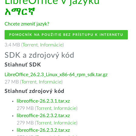
LibreOffice v jazyku
አማርኛ
Chcete zmeniť jazyk?
POMOCNÍK NA POUŽITIE BEZ PRÍSTUPU K INTERNETU
3.4 MB (
Torrent
,
Informácie
)
SDK a zdrojový kód
Stiahnuť SDK
LibreOffice_26.2.3_Linux_x86-64_rpm_sdk.tar.gz
27 MB (
Torrent
,
Informácie
)
Stiahnuť zdrojový kód
libreoffice-26.2.3.1.tar.xz
279 MB (
Torrent
,
Informácie
)
libreoffice-26.2.3.2.tar.xz
279 MB (
Torrent
,
Informácie
)
libreoffice-26.2.3.2.tar.xz