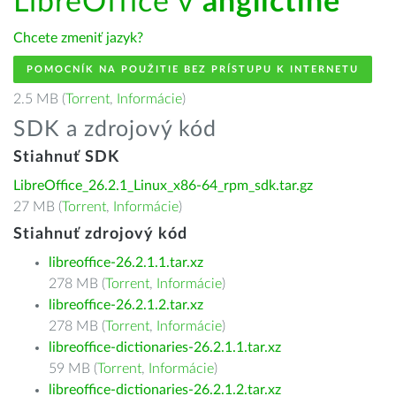
LibreOffice v
angličtine
Chcete zmeniť jazyk?
POMOCNÍK NA POUŽITIE BEZ PRÍSTUPU K INTERNETU
2.5 MB (
Torrent
,
Informácie
)
SDK a zdrojový kód
Stiahnuť SDK
LibreOffice_26.2.1_Linux_x86-64_rpm_sdk.tar.gz
27 MB (
Torrent
,
Informácie
)
Stiahnuť zdrojový kód
libreoffice-26.2.1.1.tar.xz
278 MB (
Torrent
,
Informácie
)
libreoffice-26.2.1.2.tar.xz
278 MB (
Torrent
,
Informácie
)
libreoffice-dictionaries-26.2.1.1.tar.xz
59 MB (
Torrent
,
Informácie
)
libreoffice-dictionaries-26.2.1.2.tar.xz