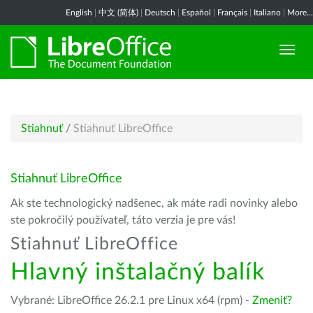
English
|
中文 (简体)
|
Deutsch
|
Español
|
Français
|
Italiano
|
More...
Stiahnuť
/
Stiahnuť LibreOffice
Stiahnuť LibreOffice
Ak ste technologický nadšenec, ak máte radi novinky alebo
ste pokročilý používateľ, táto verzia je pre vás!
Stiahnuť LibreOffice
Hlavný inštalačný balík
Vybrané: LibreOffice 26.2.1 pre Linux x64 (rpm) -
Zmeniť?