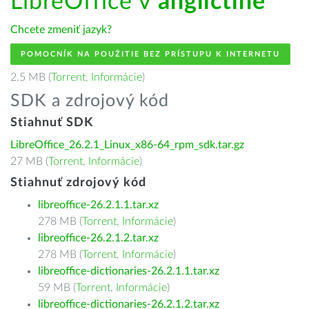
LibreOffice v
angličtine
Chcete zmeniť jazyk?
POMOCNÍK NA POUŽITIE BEZ PRÍSTUPU K INTERNETU
2.5 MB (
Torrent
,
Informácie
)
SDK a zdrojový kód
Stiahnuť SDK
LibreOffice_26.2.1_Linux_x86-64_rpm_sdk.tar.gz
27 MB (
Torrent
,
Informácie
)
Stiahnuť zdrojový kód
libreoffice-26.2.1.1.tar.xz
278 MB (
Torrent
,
Informácie
)
libreoffice-26.2.1.2.tar.xz
278 MB (
Torrent
,
Informácie
)
libreoffice-dictionaries-26.2.1.1.tar.xz
59 MB (
Torrent
,
Informácie
)
libreoffice-dictionaries-26.2.1.2.tar.xz