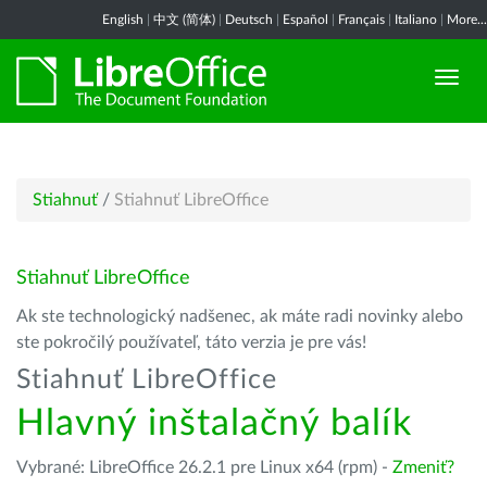
English
|
中文 (简体)
|
Deutsch
|
Español
|
Français
|
Italiano
|
More...
Stiahnuť
/
Stiahnuť LibreOffice
Stiahnuť LibreOffice
Ak ste technologický nadšenec, ak máte radi novinky alebo
ste pokročilý používateľ, táto verzia je pre vás!
Stiahnuť LibreOffice
Hlavný inštalačný balík
Vybrané: LibreOffice 26.2.1 pre Linux x64 (rpm) -
Zmeniť?