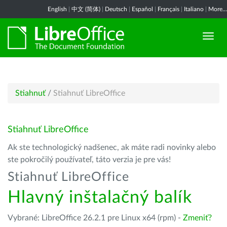
English
|
中文 (简体)
|
Deutsch
|
Español
|
Français
|
Italiano
|
More...
Stiahnuť
/
Stiahnuť LibreOffice
Stiahnuť LibreOffice
Ak ste technologický nadšenec, ak máte radi novinky alebo
ste pokročilý používateľ, táto verzia je pre vás!
Stiahnuť LibreOffice
Hlavný inštalačný balík
Vybrané: LibreOffice 26.2.1 pre Linux x64 (rpm) -
Zmeniť?