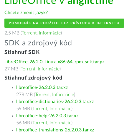
LibreOffice v
angličtine
Chcete zmeniť jazyk?
POMOCNÍK NA POUŽITIE BEZ PRÍSTUPU K INTERNETU
2.5 MB (
Torrent
,
Informácie
)
SDK a zdrojový kód
Stiahnuť SDK
LibreOffice_26.2.0_Linux_x86-64_rpm_sdk.tar.gz
27 MB (
Torrent
,
Informácie
)
Stiahnuť zdrojový kód
libreoffice-26.2.0.3.tar.xz
278 MB (
Torrent
,
Informácie
)
libreoffice-dictionaries-26.2.0.3.tar.xz
59 MB (
Torrent
,
Informácie
)
libreoffice-help-26.2.0.3.tar.xz
56 MB (
Torrent
,
Informácie
)
libreoffice-translations-26.2.0.3.tar.xz