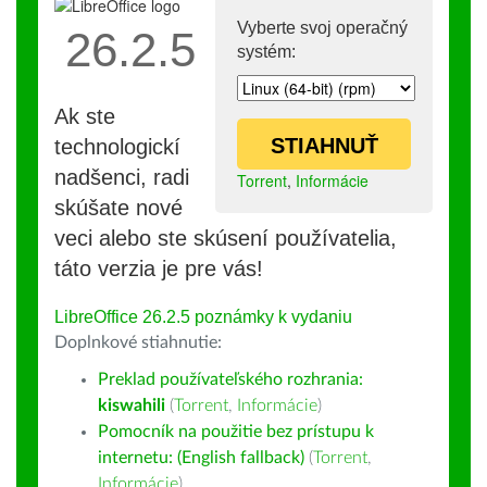
Vyberte svoj operačný
26.2.5
systém:
Ak ste
STIAHNUŤ
technologickí
nadšenci, radi
Torrent
,
Informácie
skúšate nové
veci alebo ste skúsení používatelia,
táto verzia je pre vás!
LibreOffice 26.2.5 poznámky k vydaniu
Doplnkové stiahnutie:
Preklad používateľského rozhrania:
kiswahili
(
Torrent
,
Informácie
)
Pomocník na použitie bez prístupu k
internetu: (English fallback)
(
Torrent
,
Informácie
)