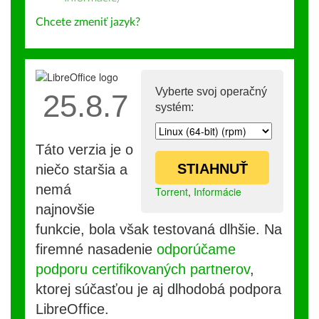
Chcete zmeniť jazyk?
Vyberte svoj operačný
25.8.7
systém:
Táto verzia je o
STIAHNUŤ
niečo staršia a
nemá
Torrent
,
Informácie
najnovšie
funkcie, bola však testovaná dlhšie. Na
firemné nasadenie
odporúčame
podporu certifikovaných partnerov
,
ktorej súčasťou je aj dlhodobá podpora
LibreOffice.