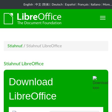
English
|
中文 (简体)
|
Deutsch
|
Español
|
Français
|
Italiano
|
More...
Stiahnuť
/
Stiahnuť LibreOffice
Stiahnuť LibreOffice
Download
LibreOffice