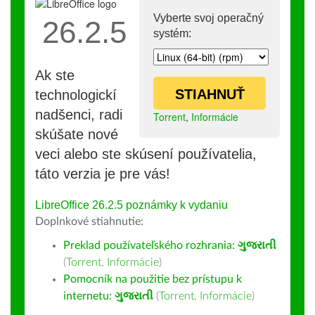
Vyberte svoj operačný
26.2.5
systém:
Ak ste
STIAHNUŤ
technologickí
nadšenci, radi
Torrent
,
Informácie
skúšate nové
veci alebo ste skúsení používatelia,
táto verzia je pre vás!
LibreOffice 26.2.5 poznámky k vydaniu
Doplnkové stiahnutie:
Preklad používateľského rozhrania:
ગુજરાતી
(
Torrent
,
Informácie
)
Pomocník na použitie bez prístupu k
internetu:
ગુજરાતી
(
Torrent
,
Informácie
)