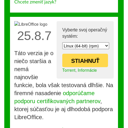
Chcete zmeniť jazyk?
Vyberte svoj operačný
25.8.7
systém:
Táto verzia je o
STIAHNUŤ
niečo staršia a
nemá
Torrent
,
Informácie
najnovšie
funkcie, bola však testovaná dlhšie. Na
firemné nasadenie
odporúčame
podporu certifikovaných partnerov
,
ktorej súčasťou je aj dlhodobá podpora
LibreOffice.