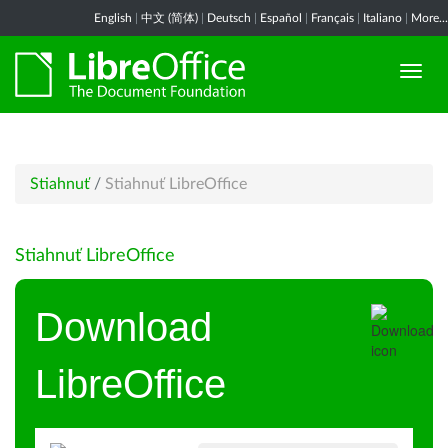
English
|
中文 (简体)
|
Deutsch
|
Español
|
Français
|
Italiano
|
More...
Stiahnuť
/
Stiahnuť LibreOffice
Stiahnuť LibreOffice
Download
LibreOffice