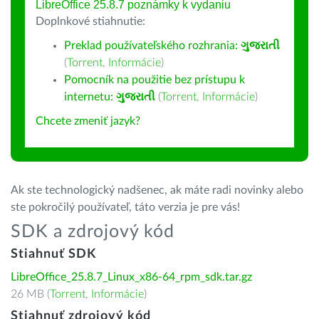
LibreOffice 25.8.7 poznámky k vydaniu
Doplnkové stiahnutie:
Preklad používateľského rozhrania:
ગુજરાતી
(
Torrent
,
Informácie
)
Pomocník na použitie bez prístupu k
internetu:
ગુજરાતી
(
Torrent
,
Informácie
)
Chcete zmeniť jazyk?
Ak ste technologický nadšenec, ak máte radi novinky alebo
ste pokročilý používateľ, táto verzia je pre vás!
SDK a zdrojový kód
Stiahnuť SDK
LibreOffice_25.8.7_Linux_x86-64_rpm_sdk.tar.gz
26 MB (
Torrent
,
Informácie
)
Stiahnuť zdrojový kód