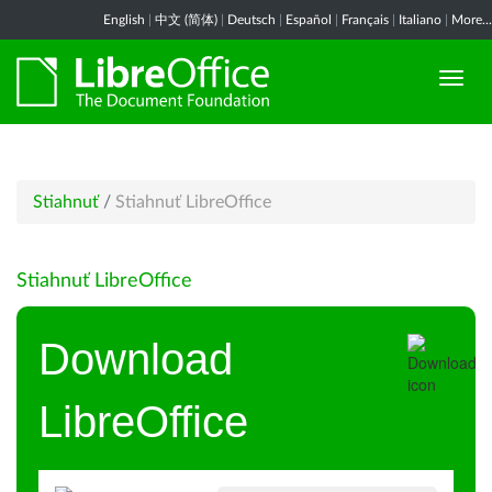
English
|
中文 (简体)
|
Deutsch
|
Español
|
Français
|
Italiano
|
More...
Stiahnuť
/
Stiahnuť LibreOffice
Stiahnuť LibreOffice
Download
LibreOffice