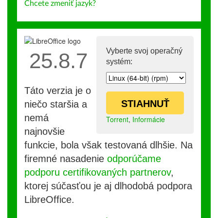
Chcete zmeniť jazyk?
Vyberte svoj operačný
25.8.7
systém:
Táto verzia je o
STIAHNUŤ
niečo staršia a
nemá
Torrent
,
Informácie
najnovšie
funkcie, bola však testovaná dlhšie. Na
firemné nasadenie
odporúčame
podporu certifikovaných partnerov
,
ktorej súčasťou je aj dlhodobá podpora
LibreOffice.