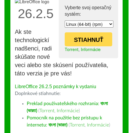
Vyberte svoj operačný
26.2.5
systém:
Ak ste
STIAHNUŤ
technologickí
nadšenci, radi
Torrent
,
Informácie
skúšate nové
veci alebo ste skúsení používatelia,
táto verzia je pre vás!
LibreOffice 26.2.5 poznámky k vydaniu
Doplnkové stiahnutie:
Preklad používateľského rozhrania:
বাংলা
(ভারত)
(
Torrent
,
Informácie
)
Pomocník na použitie bez prístupu k
internetu:
বাংলা (ভারত)
(
Torrent
,
Informácie
)