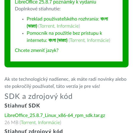
LibreOffice 25.8.7 poznámky k vydaniu
Doplnkové stiahnutie:
Preklad používateľského rozhrania:
বাংলা
(ভারত)
(
Torrent
,
Informácie
)
Pomocník na použitie bez prístupu k
internetu:
বাংলা (ভারত)
(
Torrent
,
Informácie
)
Chcete zmeniť jazyk?
Ak ste technologický nadšenec, ak máte radi novinky alebo
ste pokročilý používateľ, táto verzia je pre vás!
SDK a zdrojový kód
Stiahnuť SDK
LibreOffice_25.8.7_Linux_x86-64_rpm_sdk.tar.gz
26 MB (
Torrent
,
Informácie
)
Stiahnuť zdrojový kód