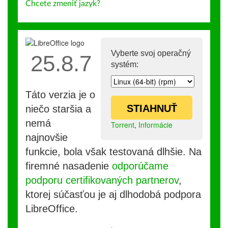
Chcete zmeniť jazyk?
Vyberte svoj operačný
25.8.7
systém:
Táto verzia je o
STIAHNUŤ
niečo staršia a
nemá
Torrent
,
Informácie
najnovšie
funkcie, bola však testovaná dlhšie. Na
firemné nasadenie
odporúčame
podporu certifikovaných partnerov
,
ktorej súčasťou je aj dlhodobá podpora
LibreOffice.