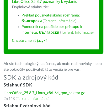
LibreOffice 25.8.7 poznámky k vydaniu
Doplnkové stiahnutie:
Preklad používateľského rozhrania:
български
(
Torrent
,
Informácie
)
Pomocník na použitie bez prístupu k
internetu:
български
(
Torrent
,
Informácie
)
Chcete zmeniť jazyk?
Ak ste technologický nadšenec, ak máte radi novinky alebo
ste pokročilý používateľ, táto verzia je pre vás!
SDK a zdrojový kód
Stiahnuť SDK
LibreOffice_25.8.7_Linux_x86-64_rpm_sdk.tar.gz
26 MB (
Torrent
,
Informácie
)
Stiahnuť zdrojový kód