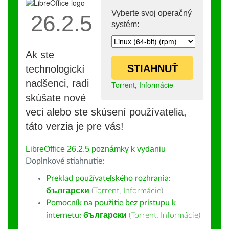
Vyberte svoj operačný
26.2.5
systém:
Ak ste
STIAHNUŤ
technologickí
nadšenci, radi
Torrent
,
Informácie
skúšate nové
veci alebo ste skúsení používatelia,
táto verzia je pre vás!
LibreOffice 26.2.5 poznámky k vydaniu
Doplnkové stiahnutie:
Preklad používateľského rozhrania:
български
(
Torrent
,
Informácie
)
Pomocník na použitie bez prístupu k
internetu:
български
(
Torrent
,
Informácie
)