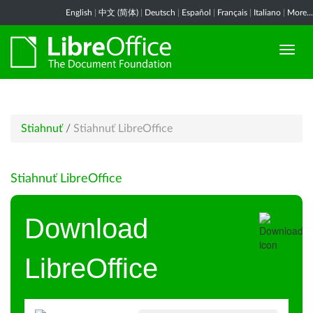
English
|
中文 (简体)
|
Deutsch
|
Español
|
Français
|
Italiano
|
More...
Stiahnuť
/
Stiahnuť LibreOffice
Stiahnuť LibreOffice
Download
LibreOffice