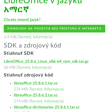
LibreOffice v jazyku
አማርኛ
Chcete zmeniť jazyk?
POMOCNÍK NA POUŽITIE BEZ PRÍSTUPU K INTERNETU
3.4 MB (
Torrent
,
Informácie
)
SDK a zdrojový kód
Stiahnuť SDK
LibreOffice_25.8.6_Linux_x86-64_rpm_sdk.tar.gz
26 MB (
Torrent
,
Informácie
)
Stiahnuť zdrojový kód
libreoffice-25.8.6.1.tar.xz
274 MB (
Torrent
,
Informácie
)
libreoffice-25.8.6.2.tar.xz
274 MB (
Torrent
,
Informácie
)
libreoffice-dictionaries-25.8.6.1.tar.xz