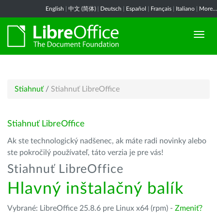
English
|
中文 (简体)
|
Deutsch
|
Español
|
Français
|
Italiano
|
More...
Stiahnuť
/
Stiahnuť LibreOffice
Stiahnuť LibreOffice
Ak ste technologický nadšenec, ak máte radi novinky alebo
ste pokročilý používateľ, táto verzia je pre vás!
Stiahnuť LibreOffice
Hlavný inštalačný balík
Vybrané: LibreOffice 25.8.6 pre Linux x64 (rpm) -
Zmeniť?