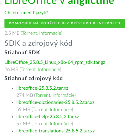
LibreOffice v
angličtine
Chcete zmeniť jazyk?
POMOCNÍK NA POUŽITIE BEZ PRÍSTUPU K INTERNETU
2.5 MB (
Torrent
,
Informácie
)
SDK a zdrojový kód
Stiahnuť SDK
LibreOffice_25.8.5_Linux_x86-64_rpm_sdk.tar.gz
26 MB (
Torrent
,
Informácie
)
Stiahnuť zdrojový kód
libreoffice-25.8.5.2.tar.xz
274 MB (
Torrent
,
Informácie
)
libreoffice-dictionaries-25.8.5.2.tar.xz
59 MB (
Torrent
,
Informácie
)
libreoffice-help-25.8.5.2.tar.xz
57 MB (
Torrent
,
Informácie
)
libreoffice-translations-25.8.5.2.tar.xz