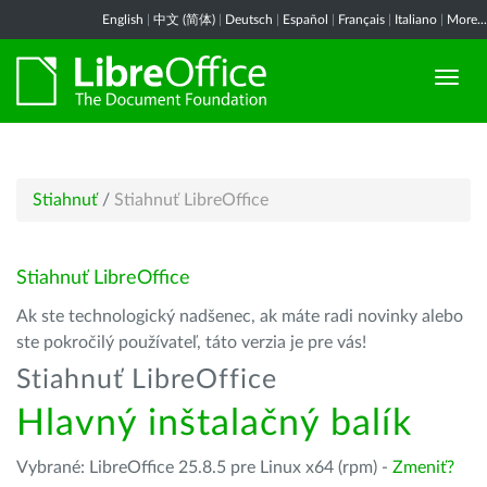
English
|
中文 (简体)
|
Deutsch
|
Español
|
Français
|
Italiano
|
More...
Stiahnuť
/
Stiahnuť LibreOffice
Stiahnuť LibreOffice
Ak ste technologický nadšenec, ak máte radi novinky alebo
ste pokročilý používateľ, táto verzia je pre vás!
Stiahnuť LibreOffice
Hlavný inštalačný balík
Vybrané: LibreOffice 25.8.5 pre Linux x64 (rpm) -
Zmeniť?