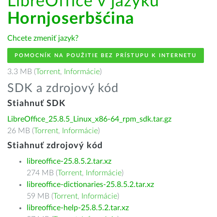
LibreOffice v jazyku
Hornjoserbšćina
Chcete zmeniť jazyk?
POMOCNÍK NA POUŽITIE BEZ PRÍSTUPU K INTERNETU
3.3 MB (
Torrent
,
Informácie
)
SDK a zdrojový kód
Stiahnuť SDK
LibreOffice_25.8.5_Linux_x86-64_rpm_sdk.tar.gz
26 MB (
Torrent
,
Informácie
)
Stiahnuť zdrojový kód
libreoffice-25.8.5.2.tar.xz
274 MB (
Torrent
,
Informácie
)
libreoffice-dictionaries-25.8.5.2.tar.xz
59 MB (
Torrent
,
Informácie
)
libreoffice-help-25.8.5.2.tar.xz