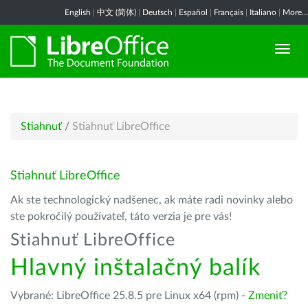
English
|
中文 (简体)
|
Deutsch
|
Español
|
Français
|
Italiano
|
More...
Stiahnuť
/
Stiahnuť LibreOffice
Stiahnuť LibreOffice
Ak ste technologický nadšenec, ak máte radi novinky alebo
ste pokročilý používateľ, táto verzia je pre vás!
Stiahnuť LibreOffice
Hlavný inštalačný balík
Vybrané: LibreOffice 25.8.5 pre Linux x64 (rpm) -
Zmeniť?