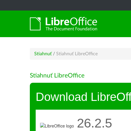
Stiahnuť
/
Stiahnuť LibreOffice
Stiahnuť LibreOffice
Download LibreOff
26.2.5