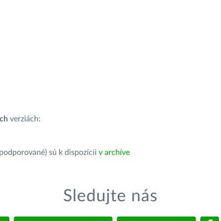
ích
verziách:
 podporované) sú k dispozícii
v archíve
Sledujte nás