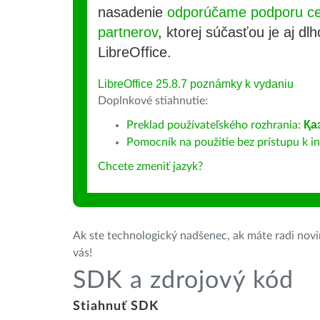
nasadenie
odporúčame podporu cer
partnerov
, ktorej súčasťou je aj d
LibreOffice.
LibreOffice 25.8.7 poznámky k vydaniu
Doplnkové stiahnutie:
Preklad používateľského rozhrania:
Қа
Pomocník na použitie bez prístupu k int
Chcete zmeniť jazyk?
Ak ste technologický nadšenec, ak máte radi novin
vás!
SDK a zdrojový kód
Stiahnuť SDK