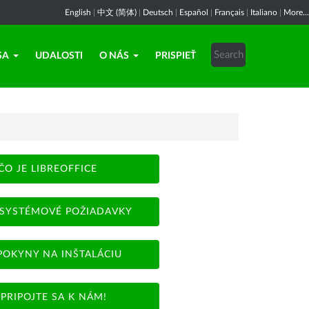
English
|
中文 (简体)
|
Deutsch
|
Español
|
Français
|
Italiano
|
More...
SA
UDALOSTI
O NÁS
PRISPIEŤ
ČO JE LIBREOFFICE
SYSTÉMOVÉ POŽIADAVKY
POKYNY NA INŠTALÁCIU
PRIPOJTE SA K NÁM!