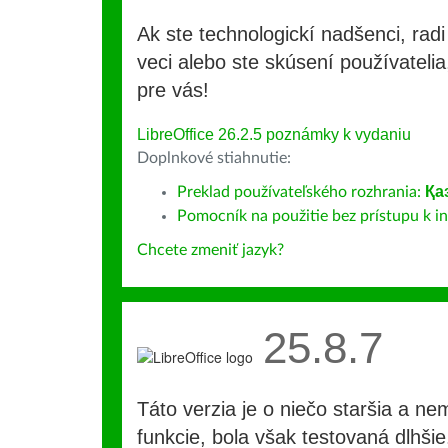
Ak ste technologickí nadšenci, rad
veci alebo ste skúsení používatelia,
pre vás!
LibreOffice 26.2.5 poznámky k vydaniu
Doplnkové stiahnutie:
Preklad používateľského rozhrania:
Қа
Pomocník na použitie bez prístupu k int
Chcete zmeniť jazyk?
25.8.7
Táto verzia je o niečo staršia a ne
funkcie, bola však testovaná dlhši