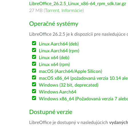
LibreOffice_26.2.5_Linux_x86-64_rpm_sdk.tar.gz
27 MB (
Torrent
,
Informácie
)
Operačné systémy
LibreOffice 26.2.5 je k dispozícii pre nasledujúc
Linux Aarch64 (deb)
Linux Aarch64 (rpm)
Linux x64 (deb)
Linux x64 (rpm)
macOS (Aarch64/Apple Silicon)
macOS x86_64 (požadovaná verzia 10.14 ale
Windows (32 bit, deprecated)
Windows Aarch64
Windows x86_64 (Požadovaná verzia 7 alebo
Dostupné verzie
LibreOffice je dostupný v nasledujúcich
vydanýc