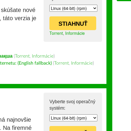
i skúšate nové
 táto verzia je
STIAHNUŤ
Torrent
,
Informácie
зақша
(
Torrent
,
Informácie
)
ernetu: (English fallback)
(
Torrent
,
Informácie
)
Vyberte svoj operačný
systém:
má najnovšie
e. Na firemné