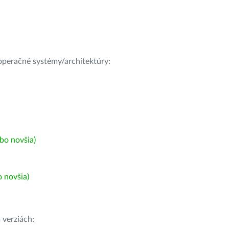
e operačné systémy/architektúry:
bo novšia)
 novšia)
h
verziách: