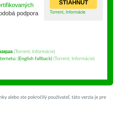
STIAHNUŤ
tifikovaných
Torrent
,
Informácie
lhodobá podpora
зақша
(
Torrent
,
Informácie
)
ernetu: (English fallback)
(
Torrent
,
Informácie
)
ky alebo ste pokročilý používateľ, táto verzia je pre