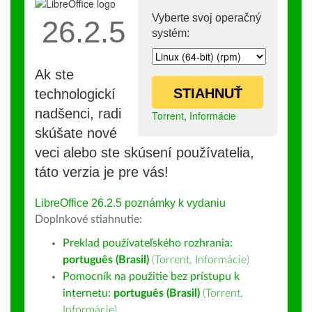
Vyberte svoj operačný
26.2.5
systém:
Ak ste
STIAHNUŤ
technologickí
nadšenci, radi
Torrent
,
Informácie
skúšate nové
veci alebo ste skúsení používatelia,
táto verzia je pre vás!
LibreOffice 26.2.5 poznámky k vydaniu
Doplnkové stiahnutie:
Preklad používateľského rozhrania:
português (Brasil)
(
Torrent
,
Informácie
)
Pomocník na použitie bez prístupu k
internetu:
português (Brasil)
(
Torrent
,
Informácie
)