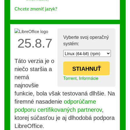
Chcete zmeniť jazyk?
Vyberte svoj operačný
25.8.7
systém:
Táto verzia je o
STIAHNUŤ
niečo staršia a
nemá
Torrent
,
Informácie
najnovšie
funkcie, bola však testovaná dlhšie. Na
firemné nasadenie
odporúčame
podporu certifikovaných partnerov
,
ktorej súčasťou je aj dlhodobá podpora
LibreOffice.