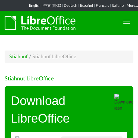
English
|
中文 (简体)
|
Deutsch
|
Español
|
Français
|
Italiano
|
More...
Stiahnuť
/
Stiahnuť LibreOffice
Stiahnuť LibreOffice
Download
LibreOffice