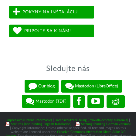
POKYNY NA INŠTALÁCIU
PRIPOJTE SA K NÁM!
Sledujte nás
Our blog
Mastodon (LibreOffice)
Mastodon (TDF)
Impressum (Právne informácie)
|
Datenschutzerklärung (Pravidlá ochrany súkromia)
|
Statutes (non-binding English translation)
-
Satzung (binding German version)
| Copyright information: Unless otherwise specified, all text and images on this
website are licensed under the
Creative Commons Attribution-Share Alike 3.0
License
. This does not include the source code of LibreOffice, which is licensed under