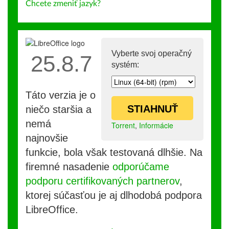
Chcete zmeniť jazyk?
Vyberte svoj operačný
25.8.7
systém:
Táto verzia je o
STIAHNUŤ
niečo staršia a
nemá
Torrent
,
Informácie
najnovšie
funkcie, bola však testovaná dlhšie. Na
firemné nasadenie
odporúčame
podporu certifikovaných partnerov
,
ktorej súčasťou je aj dlhodobá podpora
LibreOffice.