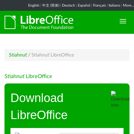
English
|
中文 (简体)
|
Deutsch
|
Español
|
Français
|
Italiano
|
More...
Stiahnuť
/
Stiahnuť LibreOffice
Stiahnuť LibreOffice
Download
LibreOffice