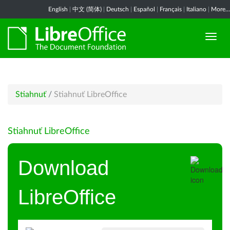
English
|
中文 (简体)
|
Deutsch
|
Español
|
Français
|
Italiano
|
More...
Stiahnuť
/
Stiahnuť LibreOffice
Stiahnuť LibreOffice
Download
LibreOffice