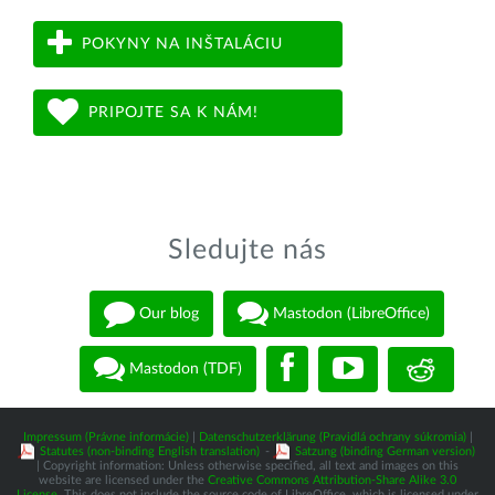
POKYNY NA INŠTALÁCIU
PRIPOJTE SA K NÁM!
Sledujte nás
Our blog
Mastodon (LibreOffice)
Mastodon (TDF)
Impressum (Právne informácie)
|
Datenschutzerklärung (Pravidlá ochrany súkromia)
|
Statutes (non-binding English translation)
-
Satzung (binding German version)
| Copyright information: Unless otherwise specified, all text and images on this
website are licensed under the
Creative Commons Attribution-Share Alike 3.0
License
. This does not include the source code of LibreOffice, which is licensed under