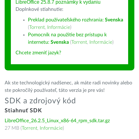
LibreOffice 25.8.7 poznámky k vydaniu
Doplnkové stiahnutie:
Preklad používateľského rozhrania:
Svenska
(
Torrent
,
Informácie
)
Pomocník na použitie bez prístupu k
internetu:
Svenska
(
Torrent
,
Informácie
)
Chcete zmeniť jazyk?
Ak ste technologický nadšenec, ak máte radi novinky alebo
ste pokročilý používateľ, táto verzia je pre vás!
SDK a zdrojový kód
Stiahnuť SDK
LibreOffice_26.2.5_Linux_x86-64_rpm_sdk.tar.gz
27 MB (
Torrent
,
Informácie
)