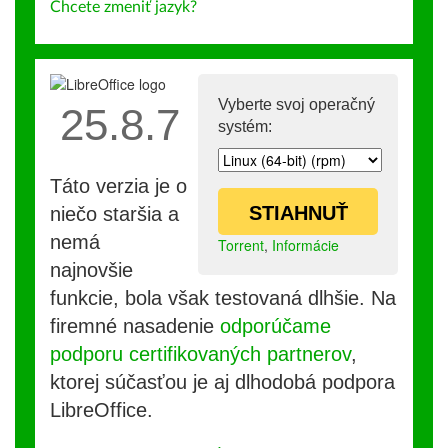
Chcete zmeniť jazyk?
Vyberte svoj operačný
25.8.7
systém:
Táto verzia je o
STIAHNUŤ
niečo staršia a
nemá
Torrent
,
Informácie
najnovšie
funkcie, bola však testovaná dlhšie. Na
firemné nasadenie
odporúčame
podporu certifikovaných partnerov
,
ktorej súčasťou je aj dlhodobá podpora
LibreOffice.