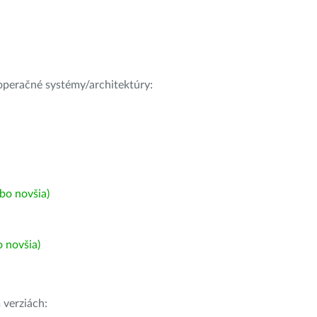
e operačné systémy/architektúry:
bo novšia)
 novšia)
h
verziách: