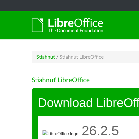
Stiahnuť
/
Stiahnuť LibreOffice
Stiahnuť LibreOffice
Download LibreOff
26.2.5