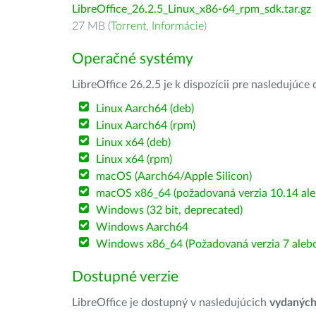
LibreOffice_26.2.5_Linux_x86-64_rpm_sdk.tar.gz
27 MB (
Torrent
,
Informácie
)
Operačné systémy
LibreOffice 26.2.5 je k dispozícii pre nasledujúc
Linux Aarch64 (deb)
Linux Aarch64 (rpm)
Linux x64 (deb)
Linux x64 (rpm)
macOS (Aarch64/Apple Silicon)
macOS x86_64 (požadovaná verzia 10.14 ale
Windows (32 bit, deprecated)
Windows Aarch64
Windows x86_64 (Požadovaná verzia 7 alebo
Dostupné verzie
LibreOffice je dostupný v nasledujúcich
vydanýc