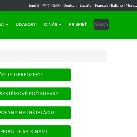
English
|
中文 (简体)
|
Deutsch
|
Español
|
Français
|
Italiano
|
More...
SA
UDALOSTI
O NÁS
PRISPIEŤ
ČO JE LIBREOFFICE
SYSTÉMOVÉ POŽIADAVKY
POKYNY NA INŠTALÁCIU
PRIPOJTE SA K NÁM!