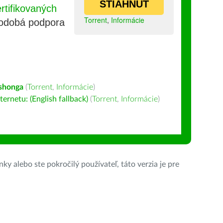
STIAHNUŤ
tifikovaných
Torrent
,
Informácie
lhodobá podpora
Tshonga
(
Torrent
,
Informácie
)
ernetu: (English fallback)
(
Torrent
,
Informácie
)
ky alebo ste pokročilý používateľ, táto verzia je pre