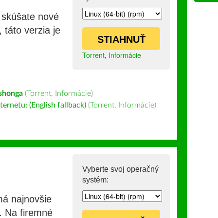
i skúšate nové
 táto verzia je
STIAHNUŤ
Torrent
,
Informácie
Tshonga
(
Torrent
,
Informácie
)
ernetu: (English fallback)
(
Torrent
,
Informácie
)
Vyberte svoj operačný
systém:
má najnovšie
e. Na firemné