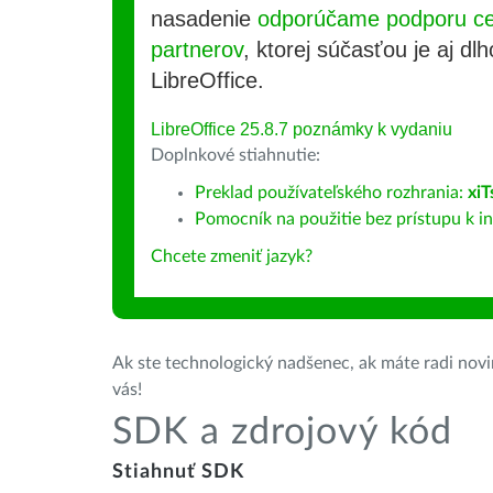
nasadenie
odporúčame podporu cer
partnerov
, ktorej súčasťou je aj d
LibreOffice.
LibreOffice 25.8.7 poznámky k vydaniu
Doplnkové stiahnutie:
Preklad používateľského rozhrania:
xi
Pomocník na použitie bez prístupu k int
Chcete zmeniť jazyk?
Ak ste technologický nadšenec, ak máte radi novin
vás!
SDK a zdrojový kód
Stiahnuť SDK