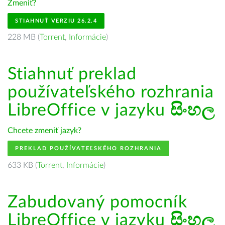
Zmeniť?
STIAHNUŤ VERZIU 26.2.4
228 MB (
Torrent
,
Informácie
)
Stiahnuť preklad
používateľského rozhrania
LibreOffice v jazyku
සිංහල
Chcete zmeniť jazyk?
PREKLAD POUŽÍVATEĽSKÉHO ROZHRANIA
633 KB (
Torrent
,
Informácie
)
Zabudovaný pomocník
LibreOffice v jazyku
සිංහල