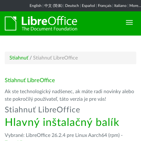
English
|
中文 (简体)
|
Deutsch
|
Español
|
Français
|
Italiano
|
More...
Stiahnuť
/
Stiahnuť LibreOffice
Stiahnuť LibreOffice
Ak ste technologický nadšenec, ak máte radi novinky alebo
ste pokročilý používateľ, táto verzia je pre vás!
Stiahnuť LibreOffice
Hlavný inštalačný balík
Vybrané: LibreOffice 26.2.4 pre Linux Aarch64 (rpm) -