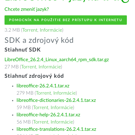
Chcete zmeniť jazyk?
POMOCNÍK NA POUŽITIE BEZ PRÍSTUPU K INTERNETU
3.2 MB (
Torrent
,
Informácie
)
SDK a zdrojový kód
Stiahnuť SDK
LibreOffice_26.2.4_Linux_aarch64_rpm_sdk.tar.gz
27 MB (
Torrent
,
Informácie
)
Stiahnuť zdrojový kód
libreoffice-26.2.4.1.tar.xz
279 MB (
Torrent
,
Informácie
)
libreoffice-dictionaries-26.2.4.1.tar.xz
59 MB (
Torrent
,
Informácie
)
libreoffice-help-26.2.4.1.tar.xz
56 MB (
Torrent
,
Informácie
)
libreoffice-translations-26.2.4.1.tar.xz