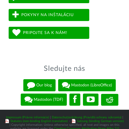
POKYNY NA INŠTALÁCIU
PRIPOJTE SA K NÁM!
Sledujte nás
Our blog
Mastodon (LibreOffice)
Mastodon (TDF)
Impressum (Právne informácie)
|
Datenschutzerklärung (Pravidlá ochrany súkromia)
|
Statutes (non-binding English translation)
-
Satzung (binding German version)
| Copyright information: Unless otherwise specified, all text and images on this
website are licensed under the
Creative Commons Attribution-Share Alike 3.0