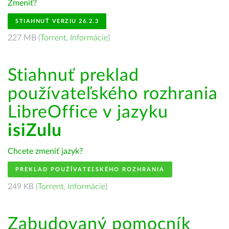
Zmeniť?
STIAHNUŤ VERZIU 26.2.3
227 MB (
Torrent
,
Informácie
)
Stiahnuť preklad
používateľského rozhrania
LibreOffice v jazyku
isiZulu
Chcete zmeniť jazyk?
PREKLAD POUŽÍVATEĽSKÉHO ROZHRANIA
249 KB (
Torrent
,
Informácie
)
Zabudovaný pomocník