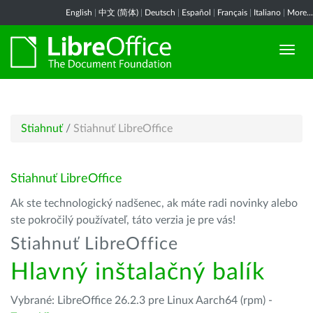
English
|
中文 (简体)
|
Deutsch
|
Español
|
Français
|
Italiano
|
More...
Stiahnuť
/
Stiahnuť LibreOffice
Stiahnuť LibreOffice
Ak ste technologický nadšenec, ak máte radi novinky alebo
ste pokročilý používateľ, táto verzia je pre vás!
Stiahnuť LibreOffice
Hlavný inštalačný balík
Vybrané: LibreOffice 26.2.3 pre Linux Aarch64 (rpm) -