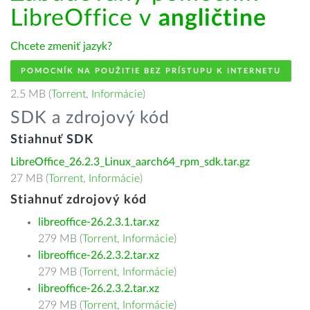
LibreOffice v
angličtine
Chcete zmeniť jazyk?
POMOCNÍK NA POUŽITIE BEZ PRÍSTUPU K INTERNETU
2.5 MB (
Torrent
,
Informácie
)
SDK a zdrojový kód
Stiahnuť SDK
LibreOffice_26.2.3_Linux_aarch64_rpm_sdk.tar.gz
27 MB (
Torrent
,
Informácie
)
Stiahnuť zdrojový kód
libreoffice-26.2.3.1.tar.xz
279 MB (
Torrent
,
Informácie
)
libreoffice-26.2.3.2.tar.xz
279 MB (
Torrent
,
Informácie
)
libreoffice-26.2.3.2.tar.xz
279 MB (
Torrent
,
Informácie
)