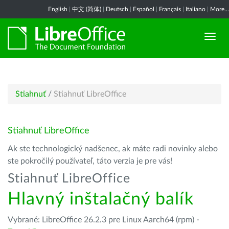
English
|
中文 (简体)
|
Deutsch
|
Español
|
Français
|
Italiano
|
More...
Stiahnuť
/
Stiahnuť LibreOffice
Stiahnuť LibreOffice
Ak ste technologický nadšenec, ak máte radi novinky alebo
ste pokročilý používateľ, táto verzia je pre vás!
Stiahnuť LibreOffice
Hlavný inštalačný balík
Vybrané: LibreOffice 26.2.3 pre Linux Aarch64 (rpm) -