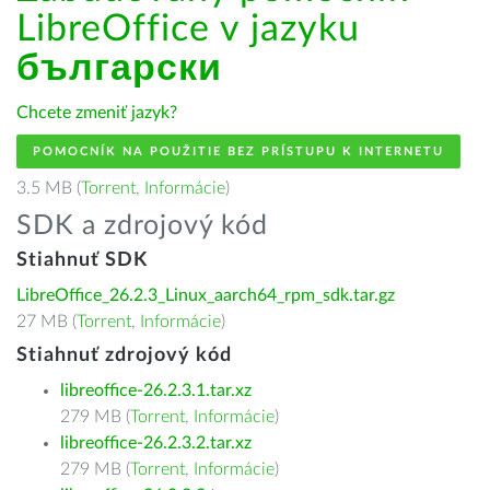
LibreOffice v jazyku
български
Chcete zmeniť jazyk?
POMOCNÍK NA POUŽITIE BEZ PRÍSTUPU K INTERNETU
3.5 MB (
Torrent
,
Informácie
)
SDK a zdrojový kód
Stiahnuť SDK
LibreOffice_26.2.3_Linux_aarch64_rpm_sdk.tar.gz
27 MB (
Torrent
,
Informácie
)
Stiahnuť zdrojový kód
libreoffice-26.2.3.1.tar.xz
279 MB (
Torrent
,
Informácie
)
libreoffice-26.2.3.2.tar.xz
279 MB (
Torrent
,
Informácie
)