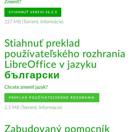
Zmeniť?
STIAHNUŤ VERZIU 26.2.3
227 MB (
Torrent
,
Informácie
)
Stiahnuť preklad
používateľského rozhrania
LibreOffice v jazyku
български
Chcete zmeniť jazyk?
PREKLAD POUŽÍVATEĽSKÉHO ROZHRANIA
2.5 MB (
Torrent
,
Informácie
)
Zabudovaný pomocník