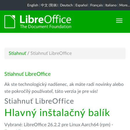
English
|
中文 (简体)
|
Deutsch
|
Español
|
Français
|
Italiano
|
More...
Stiahnuť
/
Stiahnuť LibreOffice
Stiahnuť LibreOffice
Ak ste technologický nadšenec, ak máte radi novinky alebo
ste pokročilý používateľ, táto verzia je pre vás!
Stiahnuť LibreOffice
Hlavný inštalačný balík
Vybrané: LibreOffice 26.2.2 pre Linux Aarch64 (rpm) -