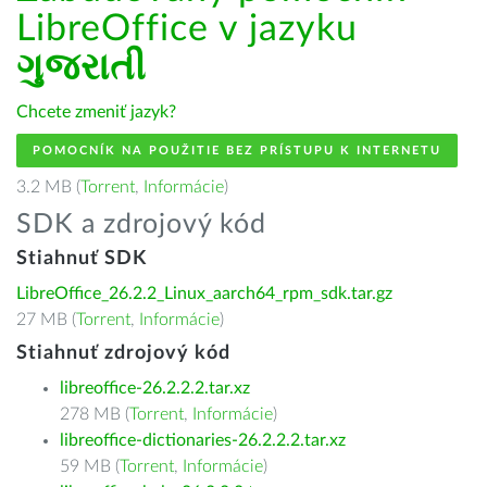
LibreOffice v jazyku
ગુજરાતી
Chcete zmeniť jazyk?
POMOCNÍK NA POUŽITIE BEZ PRÍSTUPU K INTERNETU
3.2 MB (
Torrent
,
Informácie
)
SDK a zdrojový kód
Stiahnuť SDK
LibreOffice_26.2.2_Linux_aarch64_rpm_sdk.tar.gz
27 MB (
Torrent
,
Informácie
)
Stiahnuť zdrojový kód
libreoffice-26.2.2.2.tar.xz
278 MB (
Torrent
,
Informácie
)
libreoffice-dictionaries-26.2.2.2.tar.xz
59 MB (
Torrent
,
Informácie
)