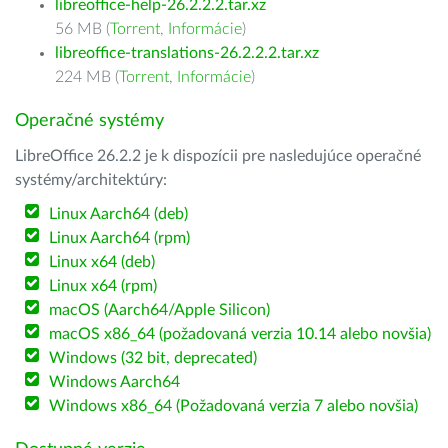
libreoffice-help-26.2.2.2.tar.xz
56 MB (
Torrent
,
Informácie
)
libreoffice-translations-26.2.2.2.tar.xz
224 MB (
Torrent
,
Informácie
)
Operačné systémy
LibreOffice 26.2.2 je k dispozícii pre nasledujúce operačné
systémy/architektúry:
Linux Aarch64 (deb)
Linux Aarch64 (rpm)
Linux x64 (deb)
Linux x64 (rpm)
macOS (Aarch64/Apple Silicon)
macOS x86_64 (požadovaná verzia 10.14 alebo novšia)
Windows (32 bit, deprecated)
Windows Aarch64
Windows x86_64 (Požadovaná verzia 7 alebo novšia)