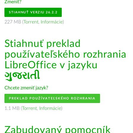
Zmeniť?
STIAHNUŤ VERZIU 26.2.2
227 MB (
Torrent
,
Informácie
)
Stiahnuť preklad
používateľského rozhrania
LibreOffice v jazyku
ગુજરાતી
Chcete zmeniť jazyk?
PREKLAD POUŽÍVATEĽSKÉHO ROZHRANIA
1.1 MB (
Torrent
,
Informácie
)
Zabudovaný pomocník