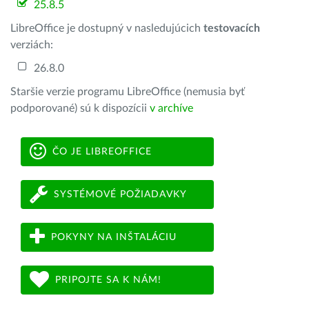
25.8.5
LibreOffice je dostupný v nasledujúcich
testovacích
verziách:
26.8.0
Staršie verzie programu LibreOffice (nemusia byť
podporované) sú k dispozícii
v archíve
ČO JE LIBREOFFICE
SYSTÉMOVÉ POŽIADAVKY
POKYNY NA INŠTALÁCIU
PRIPOJTE SA K NÁM!