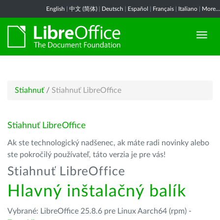
English
|
中文 (简体)
|
Deutsch
|
Español
|
Français
|
Italiano
|
More...
Stiahnuť
/
Stiahnuť LibreOffice
Stiahnuť LibreOffice
Ak ste technologický nadšenec, ak máte radi novinky alebo
ste pokročilý používateľ, táto verzia je pre vás!
Stiahnuť LibreOffice
Hlavný inštalačný balík
Vybrané: LibreOffice 25.8.6 pre Linux Aarch64 (rpm) -