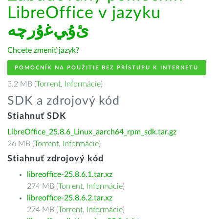
LibreOffice v jazyku
ﺉۇﻲﻏۇﺭچە
Chcete zmeniť jazyk?
POMOCNÍK NA POUŽITIE BEZ PRÍSTUPU K INTERNETU
3.2 MB (
Torrent
,
Informácie
)
SDK a zdrojový kód
Stiahnuť SDK
LibreOffice_25.8.6_Linux_aarch64_rpm_sdk.tar.gz
26 MB (
Torrent
,
Informácie
)
Stiahnuť zdrojový kód
libreoffice-25.8.6.1.tar.xz
274 MB (
Torrent
,
Informácie
)
libreoffice-25.8.6.2.tar.xz
274 MB (
Torrent
,
Informácie
)