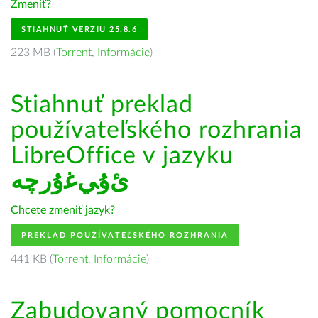
Zmeniť?
STIAHNUŤ VERZIU 25.8.6
223 MB (
Torrent
,
Informácie
)
Stiahnuť preklad
používateľského rozhrania
LibreOffice v jazyku
ﺉۇﻲﻏۇﺭچە
Chcete zmeniť jazyk?
PREKLAD POUŽÍVATEĽSKÉHO ROZHRANIA
441 KB (
Torrent
,
Informácie
)
Zabudovaný pomocník