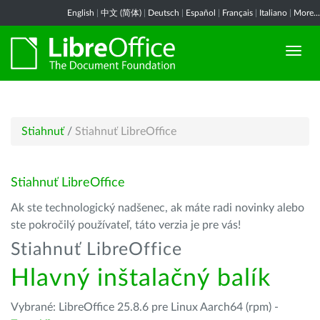
English
|
中文 (简体)
|
Deutsch
|
Español
|
Français
|
Italiano
|
More...
Stiahnuť
/
Stiahnuť LibreOffice
Stiahnuť LibreOffice
Ak ste technologický nadšenec, ak máte radi novinky alebo
ste pokročilý používateľ, táto verzia je pre vás!
Stiahnuť LibreOffice
Hlavný inštalačný balík
Vybrané: LibreOffice 25.8.6 pre Linux Aarch64 (rpm) -