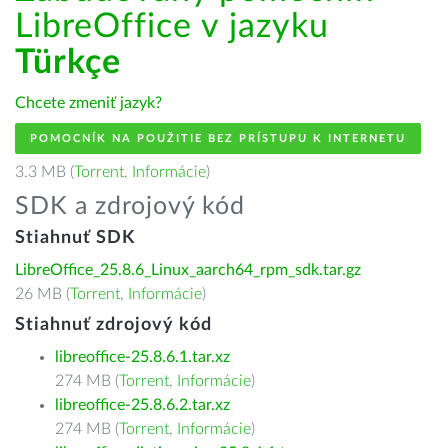
LibreOffice v jazyku
Türkçe
Chcete zmeniť jazyk?
POMOCNÍK NA POUŽITIE BEZ PRÍSTUPU K INTERNETU
3.3 MB (
Torrent
,
Informácie
)
SDK a zdrojový kód
Stiahnuť SDK
LibreOffice_25.8.6_Linux_aarch64_rpm_sdk.tar.gz
26 MB (
Torrent
,
Informácie
)
Stiahnuť zdrojový kód
libreoffice-25.8.6.1.tar.xz
274 MB (
Torrent
,
Informácie
)
libreoffice-25.8.6.2.tar.xz
274 MB (
Torrent
,
Informácie
)