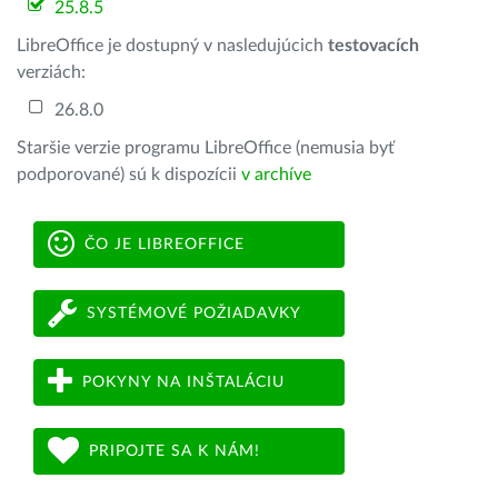
25.8.5
LibreOffice je dostupný v nasledujúcich
testovacích
verziách:
26.8.0
Staršie verzie programu LibreOffice (nemusia byť
podporované) sú k dispozícii
v archíve
ČO JE LIBREOFFICE
SYSTÉMOVÉ POŽIADAVKY
POKYNY NA INŠTALÁCIU
PRIPOJTE SA K NÁM!