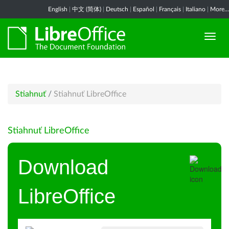
English
|
中文 (简体)
|
Deutsch
|
Español
|
Français
|
Italiano
|
More...
Stiahnuť
/
Stiahnuť LibreOffice
Stiahnuť LibreOffice
Download
LibreOffice