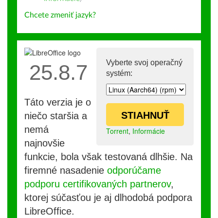
Chcete zmeniť jazyk?
Vyberte svoj operačný
25.8.7
systém:
Táto verzia je o
STIAHNUŤ
niečo staršia a
nemá
Torrent
,
Informácie
najnovšie
funkcie, bola však testovaná dlhšie. Na
firemné nasadenie
odporúčame
podporu certifikovaných partnerov
,
ktorej súčasťou je aj dlhodobá podpora
LibreOffice.