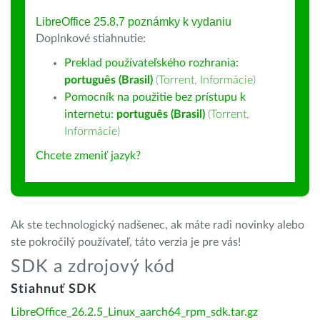
LibreOffice 25.8.7 poznámky k vydaniu
Doplnkové stiahnutie:
Preklad používateľského rozhrania:
português (Brasil)
(
Torrent
,
Informácie
)
Pomocník na použitie bez prístupu k
internetu:
português (Brasil)
(
Torrent
,
Informácie
)
Chcete zmeniť jazyk?
Ak ste technologický nadšenec, ak máte radi novinky alebo
ste pokročilý používateľ, táto verzia je pre vás!
SDK a zdrojový kód
Stiahnuť SDK
LibreOffice_26.2.5_Linux_aarch64_rpm_sdk.tar.gz