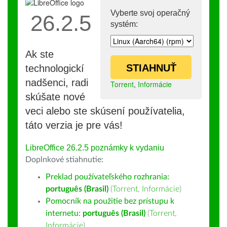
Vyberte svoj operačný
26.2.5
systém:
Ak ste
STIAHNUŤ
technologickí
nadšenci, radi
Torrent
,
Informácie
skúšate nové
veci alebo ste skúsení používatelia,
táto verzia je pre vás!
LibreOffice 26.2.5 poznámky k vydaniu
Doplnkové stiahnutie:
Preklad používateľského rozhrania:
português (Brasil)
(
Torrent
,
Informácie
)
Pomocník na použitie bez prístupu k
internetu:
português (Brasil)
(
Torrent
,
Informácie
)