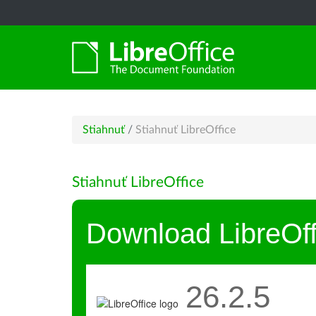
Stiahnuť
/
Stiahnuť LibreOffice
Stiahnuť LibreOffice
Download LibreOff
26.2.5