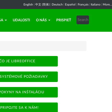
English
|
中文 (简体)
|
Deutsch
|
Español
|
Français
|
Italiano
|
More...
SA
UDALOSTI
O NÁS
PRISPIEŤ
ČO JE LIBREOFFICE
SYSTÉMOVÉ POŽIADAVKY
POKYNY NA INŠTALÁCIU
PRIPOJTE SA K NÁM!