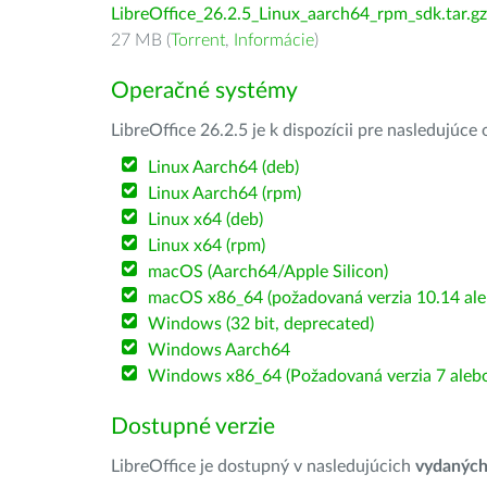
LibreOffice_26.2.5_Linux_aarch64_rpm_sdk.tar.gz
27 MB (
Torrent
,
Informácie
)
Operačné systémy
LibreOffice 26.2.5 je k dispozícii pre nasledujúc
Linux Aarch64 (deb)
Linux Aarch64 (rpm)
Linux x64 (deb)
Linux x64 (rpm)
macOS (Aarch64/Apple Silicon)
macOS x86_64 (požadovaná verzia 10.14 ale
Windows (32 bit, deprecated)
Windows Aarch64
Windows x86_64 (Požadovaná verzia 7 alebo
Dostupné verzie
LibreOffice je dostupný v nasledujúcich
vydanýc