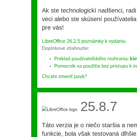
Ak ste technologickí nadšenci, rad
veci alebo ste skúsení používatelia,
pre vás!
LibreOffice 26.2.5 poznámky k vydaniu
Doplnkové stiahnutie:
Preklad používateľského rozhrania:
kis
Pomocník na použitie bez prístupu k int
Chcete zmeniť jazyk?
25.8.7
Táto verzia je o niečo staršia a ne
funkcie, bola však testovaná dlhši