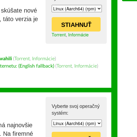
i skúšate nové
 táto verzia je
STIAHNUŤ
Torrent
,
Informácie
wahili
(
Torrent
,
Informácie
)
ernetu: (English fallback)
(
Torrent
,
Informácie
)
Vyberte svoj operačný
systém:
má najnovšie
e. Na firemné