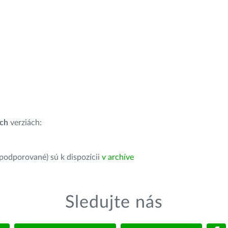
ích
verziách:
 podporované) sú k dispozícii
v archíve
Sledujte nás