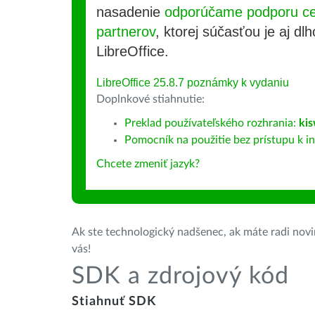
nasadenie
odporúčame podporu cer
partnerov
, ktorej súčasťou je aj d
LibreOffice.
LibreOffice 25.8.7 poznámky k vydaniu
Doplnkové stiahnutie:
Preklad používateľského rozhrania:
kis
Pomocník na použitie bez prístupu k int
Chcete zmeniť jazyk?
Ak ste technologický nadšenec, ak máte radi novin
vás!
SDK a zdrojový kód
Stiahnuť SDK