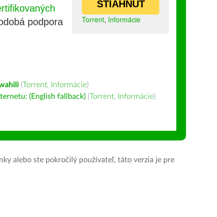
STIAHNUŤ
tifikovaných
Torrent
,
Informácie
lhodobá podpora
wahili
(
Torrent
,
Informácie
)
ernetu: (English fallback)
(
Torrent
,
Informácie
)
ky alebo ste pokročilý používateľ, táto verzia je pre