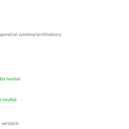
e operačné systémy/architektúry:
bo novšia)
 novšia)
h
verziách: