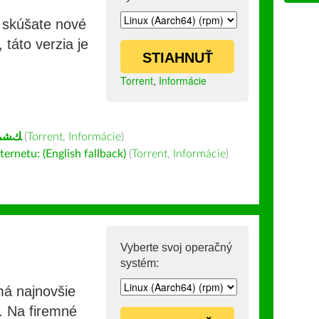
i skúšate nové
 táto verzia je
STIAHNUŤ
Torrent
,
Informácie
ﻚﺸﻤﻳ
(
Torrent
,
Informácie
)
ernetu: (English fallback)
(
Torrent
,
Informácie
)
Vyberte svoj operačný
systém:
má najnovšie
e. Na firemné