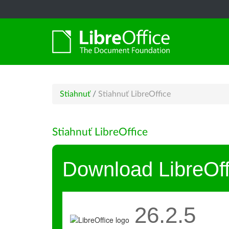
Stiahnuť
/
Stiahnuť LibreOffice
Stiahnuť LibreOffice
Download LibreOff
26.2.5