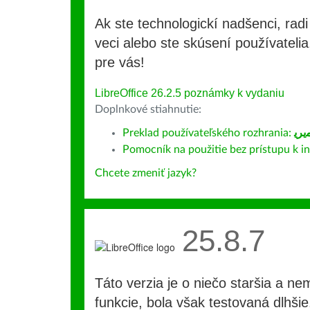
Ak ste technologickí nadšenci, rad
veci alebo ste skúsení používatelia,
pre vás!
LibreOffice 26.2.5 poznámky k vydaniu
Doplnkové stiahnutie:
Preklad používateľského rozhrania:
ﺮﻳ
Pomocník na použitie bez prístupu k int
Chcete zmeniť jazyk?
25.8.7
Táto verzia je o niečo staršia a ne
funkcie, bola však testovaná dlhši