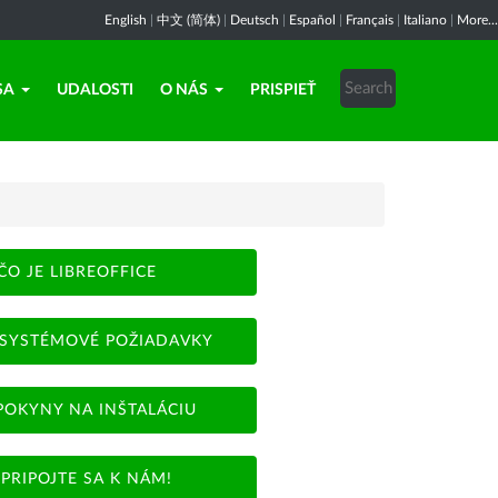
English
|
中文 (简体)
|
Deutsch
|
Español
|
Français
|
Italiano
|
More...
SA
UDALOSTI
O NÁS
PRISPIEŤ
ČO JE LIBREOFFICE
SYSTÉMOVÉ POŽIADAVKY
POKYNY NA INŠTALÁCIU
PRIPOJTE SA K NÁM!