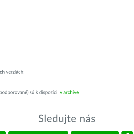
ích
verziách:
 podporované) sú k dispozícii
v archíve
Sledujte nás