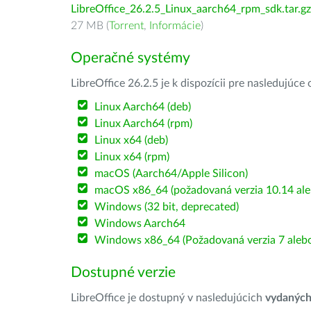
LibreOffice_26.2.5_Linux_aarch64_rpm_sdk.tar.gz
27 MB (
Torrent
,
Informácie
)
Operačné systémy
LibreOffice 26.2.5 je k dispozícii pre nasledujúc
Linux Aarch64 (deb)
Linux Aarch64 (rpm)
Linux x64 (deb)
Linux x64 (rpm)
macOS (Aarch64/Apple Silicon)
macOS x86_64 (požadovaná verzia 10.14 ale
Windows (32 bit, deprecated)
Windows Aarch64
Windows x86_64 (Požadovaná verzia 7 alebo
Dostupné verzie
LibreOffice je dostupný v nasledujúcich
vydanýc