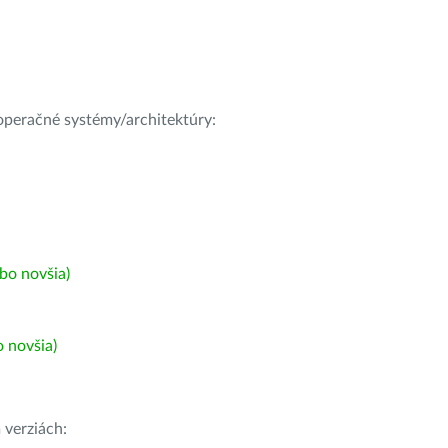
e operačné systémy/architektúry:
bo novšia)
 novšia)
h
verziách: