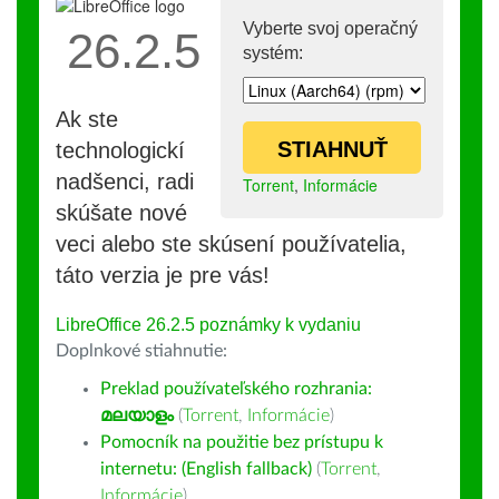
Vyberte svoj operačný
26.2.5
systém:
Ak ste
STIAHNUŤ
technologickí
nadšenci, radi
Torrent
,
Informácie
skúšate nové
veci alebo ste skúsení používatelia,
táto verzia je pre vás!
LibreOffice 26.2.5 poznámky k vydaniu
Doplnkové stiahnutie:
Preklad používateľského rozhrania:
മലയാളം
(
Torrent
,
Informácie
)
Pomocník na použitie bez prístupu k
internetu: (English fallback)
(
Torrent
,
Informácie
)