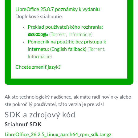
LibreOffice 25.8.7 poznámky k vydaniu
Doplnkové stiahnutie:
Preklad používateľského rozhrania:
മലയാളം
(
Torrent
,
Informácie
)
Pomocník na použitie bez prístupu k
internetu: (English fallback)
(
Torrent
,
Informácie
)
Chcete zmeniť jazyk?
Ak ste technologický nadšenec, ak máte radi novinky alebo
ste pokročilý používateľ, táto verzia je pre vás!
SDK a zdrojový kód
Stiahnuť SDK
LibreOffice_26.2.5_Linux_aarch64_rpm_sdk.tar.gz