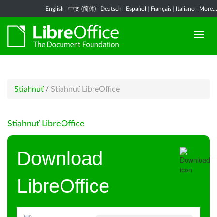
English
|
中文 (简体)
|
Deutsch
|
Español
|
Français
|
Italiano
|
More...
Stiahnuť
/
Stiahnuť LibreOffice
Stiahnuť LibreOffice
Download
LibreOffice