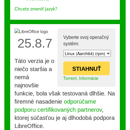
Chcete zmeniť jazyk?
Vyberte svoj operačný
25.8.7
systém:
Táto verzia je o
STIAHNUŤ
niečo staršia a
nemá
Torrent
,
Informácie
najnovšie
funkcie, bola však testovaná dlhšie. Na
firemné nasadenie
odporúčame
podporu certifikovaných partnerov
,
ktorej súčasťou je aj dlhodobá podpora
LibreOffice.