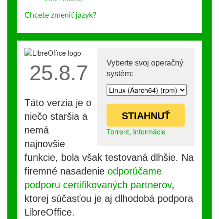
Chcete zmeniť jazyk?
Vyberte svoj operačný
25.8.7
systém:
Táto verzia je o
STIAHNUŤ
niečo staršia a
nemá
Torrent
,
Informácie
najnovšie
funkcie, bola však testovaná dlhšie. Na
firemné nasadenie
odporúčame
podporu certifikovaných partnerov
,
ktorej súčasťou je aj dlhodobá podpora
LibreOffice.