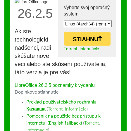
Vyberte svoj operačný
26.2.5
systém:
Ak ste
STIAHNUŤ
technologickí
nadšenci, radi
Torrent
,
Informácie
skúšate nové
veci alebo ste skúsení používatelia,
táto verzia je pre vás!
LibreOffice 26.2.5 poznámky k vydaniu
Doplnkové stiahnutie:
Preklad používateľského rozhrania:
Қазақша
(
Torrent
,
Informácie
)
Pomocník na použitie bez prístupu k
internetu: (English fallback)
(
Torrent
,
Informácie
)