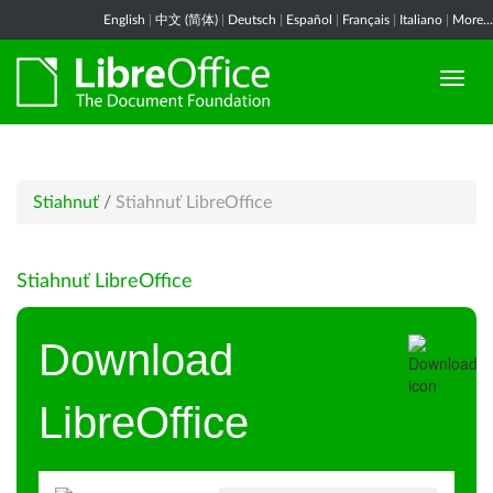
English
|
中文 (简体)
|
Deutsch
|
Español
|
Français
|
Italiano
|
More...
Stiahnuť
/
Stiahnuť LibreOffice
Stiahnuť LibreOffice
Download
LibreOffice