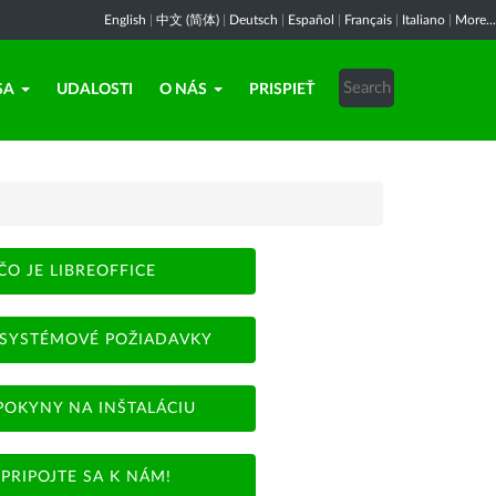
English
|
中文 (简体)
|
Deutsch
|
Español
|
Français
|
Italiano
|
More...
SA
UDALOSTI
O NÁS
PRISPIEŤ
ČO JE LIBREOFFICE
SYSTÉMOVÉ POŽIADAVKY
POKYNY NA INŠTALÁCIU
PRIPOJTE SA K NÁM!