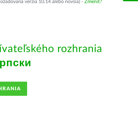
ožadovaná verzia 10.14 alebo novšia) -
Zmeniť?
ívateľského rozhrania
рпски
HRANIA