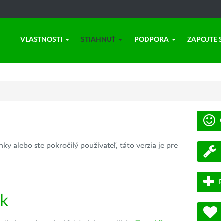
VLASTNOSTI
STIAHNUŤ
PODPORA
ZAPOJTE 
ky alebo ste pokročilý používateľ, táto verzia je pre
ík