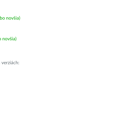
bo novšia)
 novšia)
h
verziách: