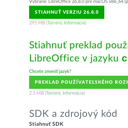
Vybrané: LibreOffice 26.8.0 pre macOS x86_64 (p
STIAHNUŤ VERZIU 26.8.0
295 MB (
Torrent
,
Informácie
)
Stiahnuť preklad použ
LibreOffice v jazyku
с
Chcete zmeniť jazyk?
PREKLAD POUŽÍVATEĽSKÉHO ROZ
2.5 MB (
Torrent
,
Informácie
)
SDK a zdrojový kód
Stiahnuť SDK