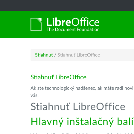
Stiahnuť
/
Stiahnuť LibreOffice
Stiahnuť LibreOffice
Ak ste technologický nadšenec, ak máte radi novin
vás!
Stiahnuť LibreOffice
Hlavný inštalačný bal