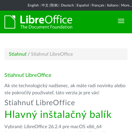
English
|
中文 (简体)
|
Deutsch
|
Español
|
Français
|
Italiano
|
More...
Stiahnuť
/
Stiahnuť LibreOffice
Stiahnuť LibreOffice
Ak ste technologický nadšenec, ak máte radi novinky alebo
ste pokročilý používateľ, táto verzia je pre vás!
Stiahnuť LibreOffice
Hlavný inštalačný balík
Vybrané: LibreOffice 26.2.4 pre macOS x86_64