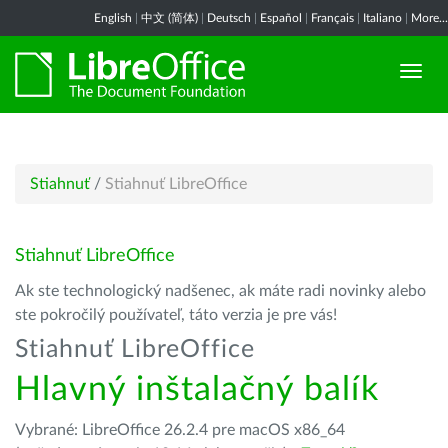
English
|
中文 (简体)
|
Deutsch
|
Español
|
Français
|
Italiano
|
More...
Stiahnuť
/
Stiahnuť LibreOffice
Stiahnuť LibreOffice
Ak ste technologický nadšenec, ak máte radi novinky alebo
ste pokročilý používateľ, táto verzia je pre vás!
Stiahnuť LibreOffice
Hlavný inštalačný balík
Vybrané: LibreOffice 26.2.4 pre macOS x86_64