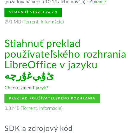
(požadovaná verzia 10.14 alebo novšia) -
Zmeniť?
STIAHNUŤ VERZIU 26.2.3
291 MB (
Torrent
,
Informácie
)
Stiahnuť preklad
používateľského rozhrania
LibreOffice v jazyku
ﺉۇﻲﻏۇﺭچە
Chcete zmeniť jazyk?
PREKLAD POUŽÍVATEĽSKÉHO ROZHRANIA
3.3 MB (
Torrent
,
Informácie
)
SDK a zdrojový kód