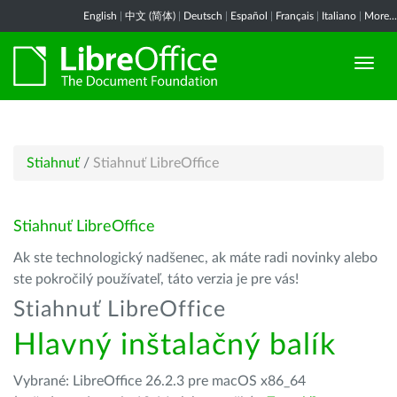
English
|
中文 (简体)
|
Deutsch
|
Español
|
Français
|
Italiano
|
More...
Stiahnuť
/
Stiahnuť LibreOffice
Stiahnuť LibreOffice
Ak ste technologický nadšenec, ak máte radi novinky alebo
ste pokročilý používateľ, táto verzia je pre vás!
Stiahnuť LibreOffice
Hlavný inštalačný balík
Vybrané: LibreOffice 26.2.3 pre macOS x86_64