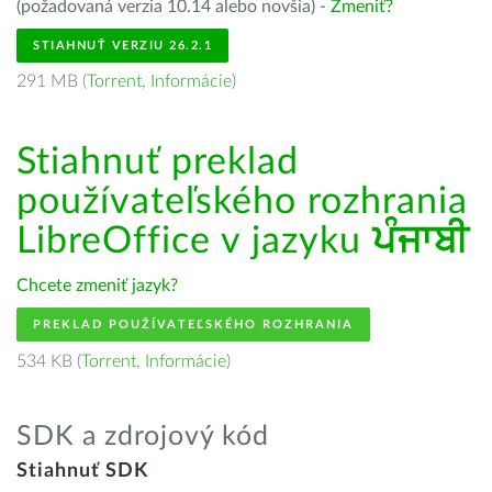
(požadovaná verzia 10.14 alebo novšia) -
Zmeniť?
STIAHNUŤ VERZIU 26.2.1
291 MB (
Torrent
,
Informácie
)
Stiahnuť preklad
používateľského rozhrania
LibreOffice v jazyku
ਪੰਜਾਬੀ
Chcete zmeniť jazyk?
PREKLAD POUŽÍVATEĽSKÉHO ROZHRANIA
534 KB (
Torrent
,
Informácie
)
SDK a zdrojový kód
Stiahnuť SDK