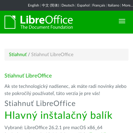
English
|
中文 (简体)
|
Deutsch
|
Español
|
Français
|
Italiano
|
More...
Stiahnuť
/
Stiahnuť LibreOffice
Stiahnuť LibreOffice
Ak ste technologický nadšenec, ak máte radi novinky alebo
ste pokročilý používateľ, táto verzia je pre vás!
Stiahnuť LibreOffice
Hlavný inštalačný balík
Vybrané: LibreOffice 26.2.1 pre macOS x86_64