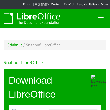
English
|
中文 (简体)
|
Deutsch
|
Español
|
Français
|
Italiano
|
More...
Stiahnuť
/
Stiahnuť LibreOffice
Stiahnuť LibreOffice
Download
LibreOffice