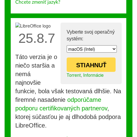
Chcete zmeniť jazyk?
Vyberte svoj operačný
25.8.7
systém:
Táto verzia je o
STIAHNUŤ
niečo staršia a
nemá
Torrent
,
Informácie
najnovšie
funkcie, bola však testovaná dlhšie. Na
firemné nasadenie
odporúčame
podporu certifikovaných partnerov
,
ktorej súčasťou je aj dlhodobá podpora
LibreOffice.