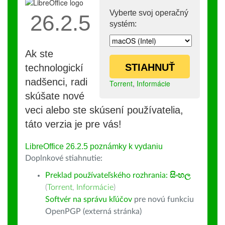
Vyberte svoj operačný
26.2.5
systém:
Ak ste
STIAHNUŤ
technologickí
nadšenci, radi
Torrent
,
Informácie
skúšate nové
veci alebo ste skúsení používatelia,
táto verzia je pre vás!
LibreOffice 26.2.5 poznámky k vydaniu
Doplnkové stiahnutie:
Preklad používateľského rozhrania:
සිංහල
(
Torrent
,
Informácie
)
Softvér na správu kľúčov
pre novú funkciu
OpenPGP (externá stránka)