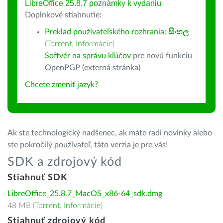
LibreOffice 25.8.7 poznámky k vydaniu
Doplnkové stiahnutie:
Preklad používateľského rozhrania:
සිංහල
(
Torrent
,
Informácie
)
Softvér na správu kľúčov
pre novú funkciu
OpenPGP (externá stránka)
Chcete zmeniť jazyk?
Ak ste technologický nadšenec, ak máte radi novinky alebo
ste pokročilý používateľ, táto verzia je pre vás!
SDK a zdrojový kód
Stiahnuť SDK
LibreOffice_25.8.7_MacOS_x86-64_sdk.dmg
48 MB (
Torrent
,
Informácie
)
Stiahnuť zdrojový kód