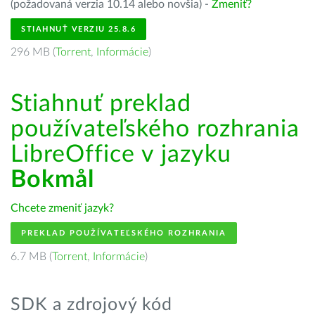
(požadovaná verzia 10.14 alebo novšia) -
Zmeniť?
STIAHNUŤ VERZIU 25.8.6
296 MB (
Torrent
,
Informácie
)
Stiahnuť preklad
používateľského rozhrania
LibreOffice v jazyku
Bokmål
Chcete zmeniť jazyk?
PREKLAD POUŽÍVATEĽSKÉHO ROZHRANIA
6.7 MB (
Torrent
,
Informácie
)
SDK a zdrojový kód