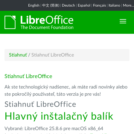
English
|
中文 (简体)
|
Deutsch
|
Español
|
Français
|
Italiano
|
More...
Stiahnuť
/
Stiahnuť LibreOffice
Stiahnuť LibreOffice
Ak ste technologický nadšenec, ak máte radi novinky alebo
ste pokročilý používateľ, táto verzia je pre vás!
Stiahnuť LibreOffice
Hlavný inštalačný balík
Vybrané: LibreOffice 25.8.6 pre macOS x86_64