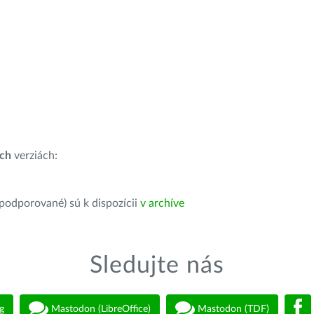
ích
verziách:
 podporované) sú k dispozícii
v archíve
Sledujte nás
g
Mastodon (LibreOffice)
Mastodon (TDF)