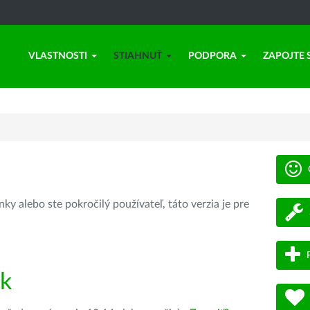
VLASTNOSTI
STIAHNUŤ
PODPORA
ZAPOJTE 
ky alebo ste pokročilý používateľ, táto verzia je pre
ík