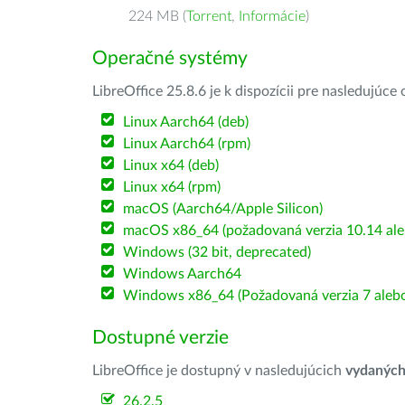
224 MB (
Torrent
,
Informácie
)
Operačné systémy
LibreOffice 25.8.6 je k dispozícii pre nasledujúc
Linux Aarch64 (deb)
Linux Aarch64 (rpm)
Linux x64 (deb)
Linux x64 (rpm)
macOS (Aarch64/Apple Silicon)
macOS x86_64 (požadovaná verzia 10.14 ale
Windows (32 bit, deprecated)
Windows Aarch64
Windows x86_64 (Požadovaná verzia 7 alebo
Dostupné verzie
LibreOffice je dostupný v nasledujúcich
vydanýc
26.2.5