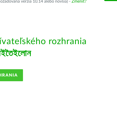
ožadovaná verzia 10.14 alebo novšia) -
Zmeniť?
ívateľského rozhrania
ৈইতৈইলোন
HRANIA