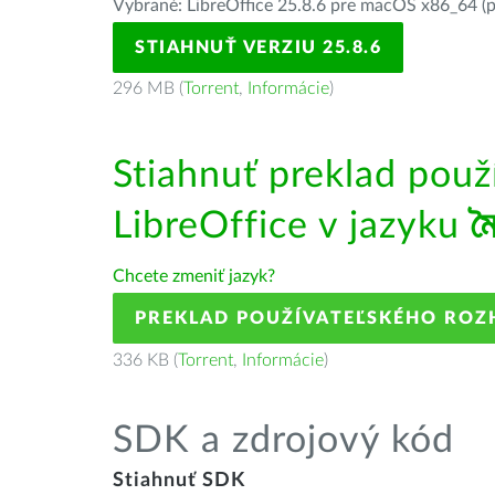
Vybrané: LibreOffice 25.8.6 pre macOS x86_64 (p
STIAHNUŤ VERZIU 25.8.6
296 MB (
Torrent
,
Informácie
)
Stiahnuť preklad použ
LibreOffice v jazyku
ম
Chcete zmeniť jazyk?
PREKLAD POUŽÍVATEĽSKÉHO ROZ
336 KB (
Torrent
,
Informácie
)
SDK a zdrojový kód
Stiahnuť SDK