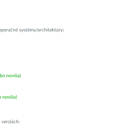
e operačné systémy/architektúry:
bo novšia)
 novšia)
h
verziách: