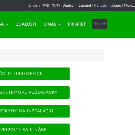
English
|
中文 (简体)
|
Deutsch
|
Español
|
Français
|
Italiano
|
More...
SA
UDALOSTI
O NÁS
PRISPIEŤ
ČO JE LIBREOFFICE
SYSTÉMOVÉ POŽIADAVKY
POKYNY NA INŠTALÁCIU
PRIPOJTE SA K NÁM!