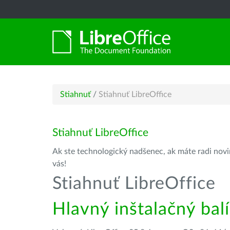
Stiahnuť
/
Stiahnuť LibreOffice
Stiahnuť LibreOffice
Ak ste technologický nadšenec, ak máte radi novin
vás!
Stiahnuť LibreOffice
Hlavný inštalačný bal