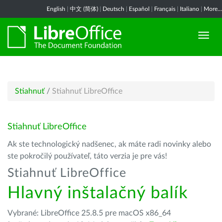
English
|
中文 (简体)
|
Deutsch
|
Español
|
Français
|
Italiano
|
More...
Stiahnuť
/
Stiahnuť LibreOffice
Stiahnuť LibreOffice
Ak ste technologický nadšenec, ak máte radi novinky alebo
ste pokročilý používateľ, táto verzia je pre vás!
Stiahnuť LibreOffice
Hlavný inštalačný balík
Vybrané: LibreOffice 25.8.5 pre macOS x86_64