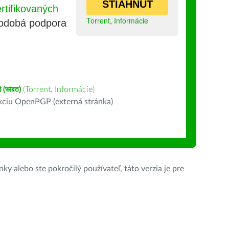
STIAHNUŤ
tifikovaných
Torrent
,
Informácie
lhodobá podpora
া (ভারত)
(
Torrent
,
Informácie
)
kciu OpenPGP (externá stránka)
ky alebo ste pokročilý používateľ, táto verzia je pre