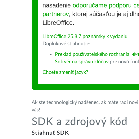
nasadenie
odporúčame podporu cer
partnerov
, ktorej súčasťou je aj d
LibreOffice.
LibreOffice 25.8.7 poznámky k vydaniu
Doplnkové stiahnutie:
Preklad používateľského rozhrania:
বাংল
Softvér na správu kľúčov
pre novú fun
Chcete zmeniť jazyk?
Ak ste technologický nadšenec, ak máte radi novin
vás!
SDK a zdrojový kód
Stiahnuť SDK