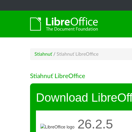
Stiahnuť
/
Stiahnuť LibreOffice
Stiahnuť LibreOffice
Download LibreOff
26.2.5