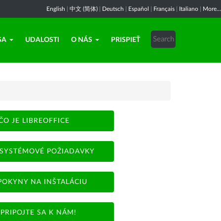
English
|
中文 (简体)
|
Deutsch
|
Español
|
Français
|
Italiano
|
More...
SA
UDALOSTI
O NÁS
PRISPIEŤ
ČO JE LIBREOFFICE
SYSTÉMOVÉ POŽIADAVKY
POKYNY NA INŠTALÁCIU
PRIPOJTE SA K NÁM!