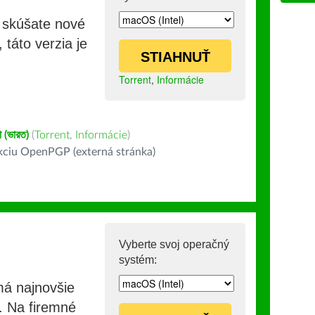
i skúšate nové
 táto verzia je
STIAHNUŤ
Torrent
,
Informácie
া (ভারত)
(
Torrent
,
Informácie
)
kciu OpenPGP (externá stránka)
Vyberte svoj operačný
systém:
má najnovšie
e. Na firemné