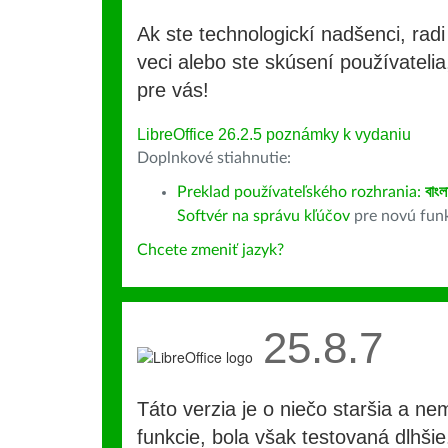
Ak ste technologickí nadšenci, rad
veci alebo ste skúsení používatelia,
pre vás!
LibreOffice 26.2.5 poznámky k vydaniu
Doplnkové stiahnutie:
Preklad používateľského rozhrania:
বাংল
Softvér na správu kľúčov
pre novú fun
Chcete zmeniť jazyk?
25.8.7
Táto verzia je o niečo staršia a ne
funkcie, bola však testovaná dlhši