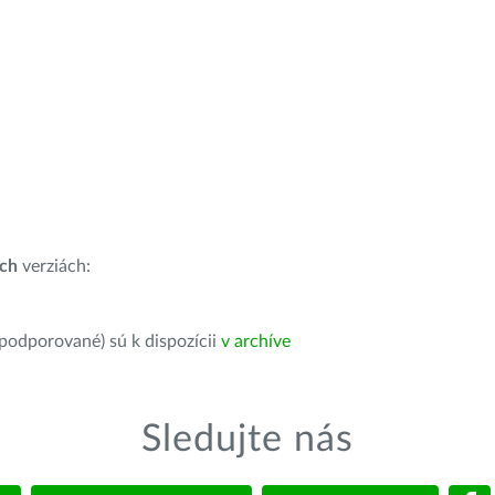
ích
verziách:
 podporované) sú k dispozícii
v archíve
Sledujte nás