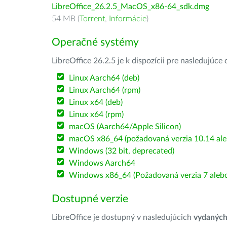
LibreOffice_26.2.5_MacOS_x86-64_sdk.dmg
54 MB (
Torrent
,
Informácie
)
Operačné systémy
LibreOffice 26.2.5 je k dispozícii pre nasledujúc
Linux Aarch64 (deb)
Linux Aarch64 (rpm)
Linux x64 (deb)
Linux x64 (rpm)
macOS (Aarch64/Apple Silicon)
macOS x86_64 (požadovaná verzia 10.14 ale
Windows (32 bit, deprecated)
Windows Aarch64
Windows x86_64 (Požadovaná verzia 7 alebo
Dostupné verzie
LibreOffice je dostupný v nasledujúcich
vydanýc