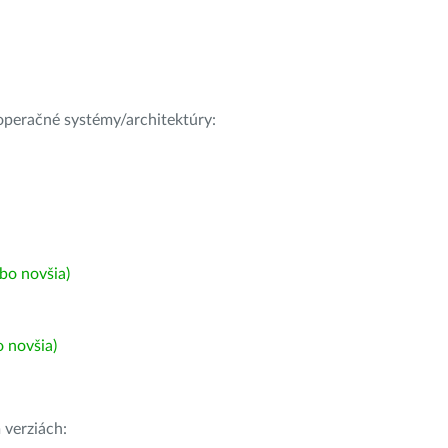
e operačné systémy/architektúry:
bo novšia)
 novšia)
h
verziách: